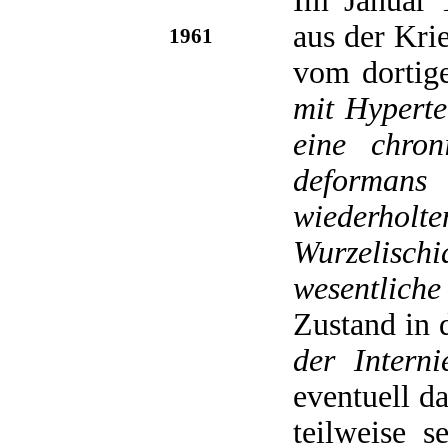
Im Januar 
aus der Kri
1961
vom dortig
mit Hyperte
eine chron
deformans
wiederho
Wurzelischi
wesentlich
Zustand in
der Interni
eventuell d
teilweise 