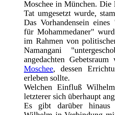
Moschee in München. Die Id
Tat umgesetzt wurde, stam
Das Vorhandensein eines 
für Mohammedaner" wurd
im Rahmen von politische
Namangani "untergesch
angedachten Gebetsraum 
Moschee
, dessen Errich
erleben sollte.
Welchen Einfluß Wilhelm
letzterer sich überhaupt ang
Es gibt darüber hinaus 
Wilhelm in Verbindung mi