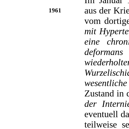
Im Januar 
aus der Kri
1961
vom dortig
mit Hyperte
eine chron
deformans
wiederho
Wurzelischi
wesentlich
Zustand in
der Interni
eventuell d
teilweise 