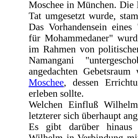
Moschee in München. Die Id
Tat umgesetzt wurde, stam
Das Vorhandensein eines 
für Mohammedaner" wurd
im Rahmen von politische
Namangani "untergesch
angedachten Gebetsraum 
Moschee
, dessen Errich
erleben sollte.
Welchen Einfluß Wilhelm
letzterer sich überhaupt ang
Es gibt darüber hinaus 
Wilhelm in Verbindung mi