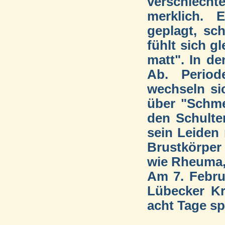
verschlech
merklich. 
geplagt, sch
fühlt sich g
matt". In d
Ab. Period
wechseln si
über "Schme
den Schulter
sein Leiden
Brustkörper
wie Rheuma,
Am 7. Februa
Lübecker Kr
acht Tage spä