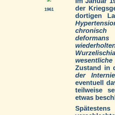
Im Januar 19
der Kriegsg
1961
dortigen L
Hypertensio
chronisch
deformans
wiederho
Wurzelischi
wesentlich
Zustand in
der Interni
eventuell d
teilweise 
etwas beschl
Spätesten