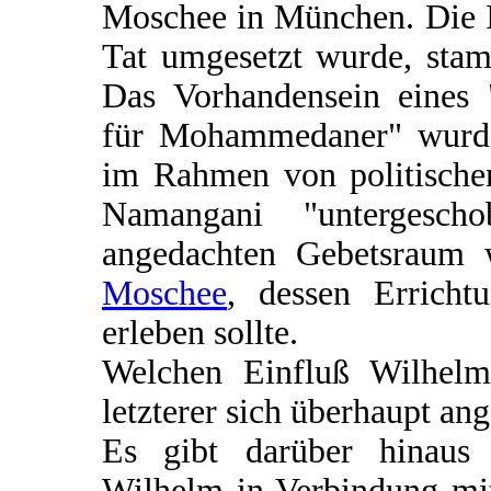
Moschee in München. Die Id
Tat umgesetzt wurde, stam
Das Vorhandensein eines 
für Mohammedaner" wurd
im Rahmen von politische
Namangani "untergesch
angedachten Gebetsraum 
Moschee
, dessen Errich
erleben sollte.
Welchen Einfluß Wilhelm
letzterer sich überhaupt ang
Es gibt darüber hinaus 
Wilhelm in Verbindung mi