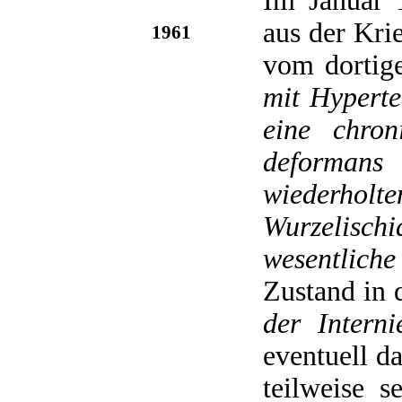
Im Januar 
aus der Kri
1961
vom dortig
mit Hyperte
eine chron
deformans
wiederho
Wurzelischi
wesentlich
Zustand in
der Interni
eventuell d
teilweise 