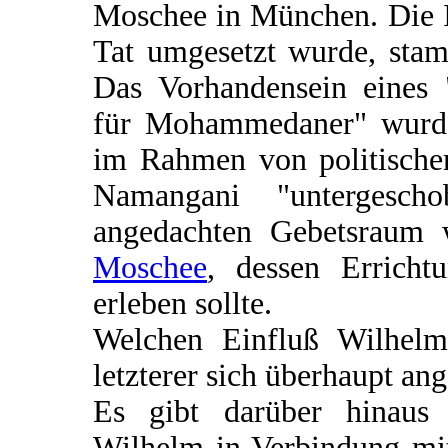
Moschee in München. Die Id
Tat umgesetzt wurde, stam
Das Vorhandensein eines 
für Mohammedaner" wurd
im Rahmen von politische
Namangani "untergesch
angedachten Gebetsraum 
Moschee
, dessen Errich
erleben sollte.
Welchen Einfluß Wilhelm
letzterer sich überhaupt ang
Es gibt darüber hinaus 
Wilhelm in Verbindung mi