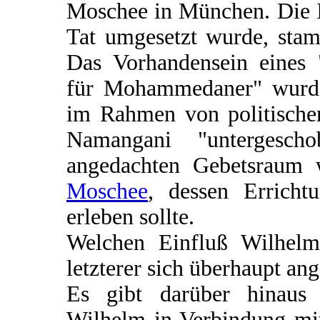
Moschee in München. Die Id
Tat umgesetzt wurde, stam
Das Vorhandensein eines 
für Mohammedaner" wurd
im Rahmen von politische
Namangani "untergesch
angedachten Gebetsraum 
Moschee
, dessen Errich
erleben sollte.
Welchen Einfluß Wilhelm
letzterer sich überhaupt ang
Es gibt darüber hinaus 
Wilhelm in Verbindung mi