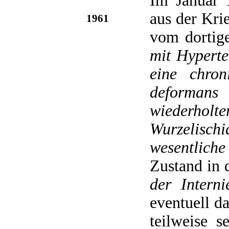
Im Januar 
aus der Kri
1961
vom dortig
mit Hyperte
eine chron
deformans
wiederho
Wurzelischi
wesentlich
Zustand in
der Interni
eventuell d
teilweise 