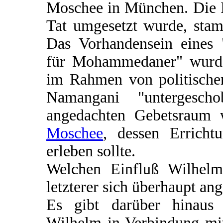
Moschee in München. Die Id
Tat umgesetzt wurde, stam
Das Vorhandensein eines 
für Mohammedaner" wurd
im Rahmen von politische
Namangani "untergesch
angedachten Gebetsraum 
Moschee
, dessen Errich
erleben sollte.
Welchen Einfluß Wilhelm
letzterer sich überhaupt ang
Es gibt darüber hinaus 
Wilhelm in Verbindung mi