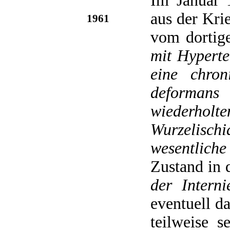
Im Januar 
aus der Kri
1961
vom dortig
mit Hyperte
eine chron
deformans
wiederho
Wurzelischi
wesentlich
Zustand in
der Interni
eventuell d
teilweise 