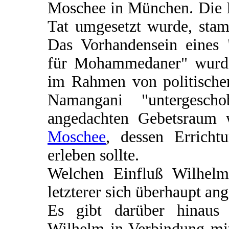
Moschee in München. Die Id
Tat umgesetzt wurde, stam
Das Vorhandensein eines 
für Mohammedaner" wurd
im Rahmen von politische
Namangani "untergesch
angedachten Gebetsraum 
Moschee
, dessen Errich
erleben sollte.
Welchen Einfluß Wilhelm
letzterer sich überhaupt ang
Es gibt darüber hinaus 
Wilhelm in Verbindung mi