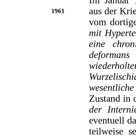
Im Januar 
aus der Kri
1961
vom dortig
mit Hyperte
eine chron
deformans
wiederho
Wurzelischi
wesentlich
Zustand in
der Interni
eventuell d
teilweise 