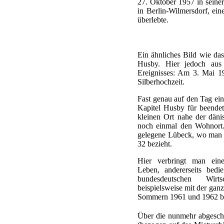
27. Oktober 1957 in seine
in Berlin-Wilmersdorf, eine
überlebte.
Ein ähnliches Bild wie das
Husby. Hier jedoch aus 
Ereignisses: Am 3. Mai 1
Silberhochzeit.
Fast genau auf den Tag ein 
Kapitel Husby für beende
kleinen Ort nahe der dän
noch einmal den Wohnort.
gelegene Lübeck, wo man 
32 bezieht.
Hier verbringt man eine
Leben, andererseits bed
bundesdeutschen Wirts
beispielsweise mit der ga
Sommern 1961 und 1962 bis 
Über die nunmehr abgeschl