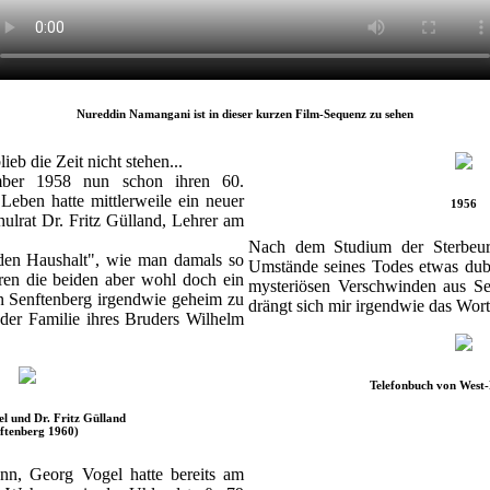
Nureddin Namangani ist in dieser kurzen Film-Sequenz zu sehen
ieb die Zeit nicht stehen...
mber 1958 nun schon ihren 60.
Leben hatte mittlerweile ein neuer
1956
ulrat Dr. Fritz Gülland, Lehrer am
Nach dem Studium der Sterbeur
 den Haushalt", wie man damals so
Umstände seines Todes etwas du
aren die beiden aber wohl doch ein
mysteriösen Verschwinden aus Se
in Senftenberg irgendwie geheim zu
drängt sich mir irgendwie das Wor
 der Familie ihres Bruders Wilhelm
Telefonbuch von West-
l und Dr. Fritz Gülland
ftenberg 1960)
nn, Georg Vogel hatte bereits am