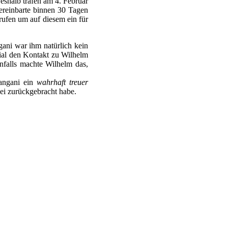
eshalb trafen am 4. Februar
reinbarte binnen 30 Tagen
ufen um auf diesem ein für
ani war ihm natürlich kein
tial den Kontakt zu Wilhelm
enfalls machte Wilhelm das,
angani ein
wahrhaft treuer
ei zurückgebracht habe.