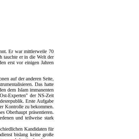
nnt. Er war mittlerweile 70
 tauchte er in die Welt der
en erst vor einigen Jahren
nen auf der anderen Seite,
rumentalisieren. Das hatte
n den dem Islam immanenten
"Ost-Experten" der NS-Zeit
desrepublik. Erste Aufgabe
ter Kontrolle zu bekommen.
es Oberhaupt präsentieren.
edenen und teilweise stark
chiedlichen Kandidaten für
ienst bislang keine große