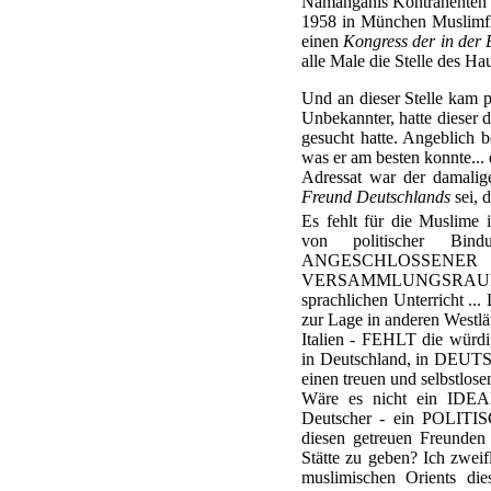
Namanganis Kontrahenten ko
1958 in München Muslimfl
einen
Kongress der in der
alle Male die Stelle des H
Und an dieser Stelle kam 
Unbekannter, hatte dieser 
gesucht hatte. Angeblich b
was er am besten konnte... 
Adressat war der damali
Freund Deutschlands
sei, 
Es fehlt für die Muslim
von politischer B
ANGESCHLOSSENER K
VERSAMMLUNGSRAUM)
sprachlichen Unterricht ..
zur Lage in anderen Westl
Italien - FEHLT die würdig
in Deutschland, in DEUT
einen treuen und selbstlo
Wäre es nicht ein IDEAL
Deutscher - ein POLITI
diesen getreuen Freund
Stätte zu geben? Ich zweif
muslimischen Orients di