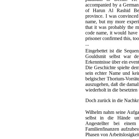
accompanied by a German s
of Harun Al Rashid Bey
province. I was convince
name, but my more experie
that it was probably the m
code name, it would have 
prisoner confirmed this, too
...
Eingebettet ist die Seque
Gouldsmit selbst war de
Erkenntnisse über ein eve
Die Geschichte spielte de
sein echter Name und kein
belgischer Thorium-Vorräte
auszugehen, daß die damal
wiederholt in die besetzten
Doch zurück in die Nachkri
Wilhelm nahm seine Aufgab
selbst in die Hände un
Angestellter bei einem 
Familienfinanzen aufzubes
Phasen von Arbeitslosigkei