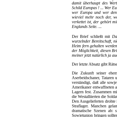
damit überhaupt des Wert
Schild Europas ! ... Wer Eu
wer Europa und wer den O
wieviel mehr noch der, we
verkettet ist, der gehört 
Englands Seite. ...
Der Brief schließt mit
Da
wurzelnder Bereitschaft, n
Heim fern gehalten werden
der Möglichkeit, diesen B
meiner jetzt natürlich ja a
Der letzte Absatz gibt Räts
Die Zukunft seiner ehem
Aserbeidschaner, Tataren u
verständigt, daß alle sowj
Amerikaner entwaffneten al
Lagern fest. Zusammen mit
die Westalliierten die Sold
Den Ausgelieferten drohte 
Straflager. Manchen gela
dramatische Szenen ab: s
Sowjetunion bringen sollte