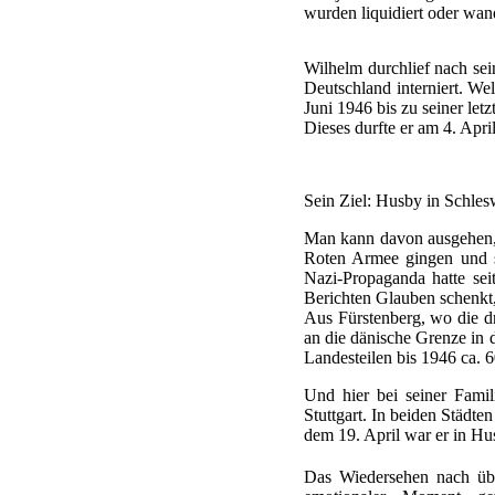
wurden liquidiert oder wa
Wilhelm durchlief nach sei
Deutschland interniert. Wel
Juni 1946 bis zu seiner le
Dieses durfte er am 4. April
Sein Ziel: Husby in Schles
Man kann davon ausgehen, 
Roten Armee gingen und si
Nazi-Propaganda hatte se
Berichten Glauben schenkt,
Aus Fürstenberg, wo die dr
an die dänische Grenze in
Landesteilen bis 1946 ca. 
Und hier bei seiner Fami
Stuttgart. In beiden Städte
dem 19. April war er in Hu
Das Wiedersehen nach übe