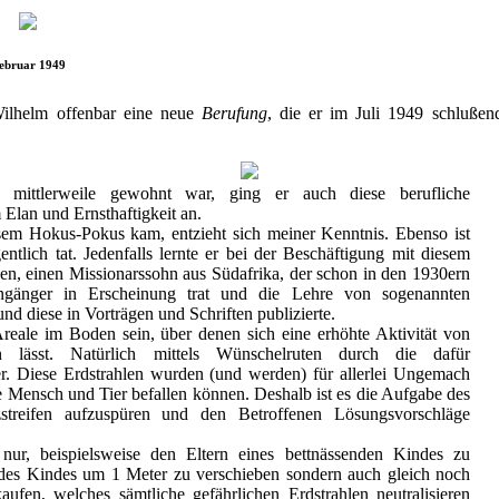
ebruar 1949
 Wilhelm offenbar eine neue
Berufung
, die er im Juli 1949 schluße
ittlerweile gewohnt war, ging er auch diese berufliche
 Elan und Ernsthaftigkeit an.
sem Hokus-Pokus kam, entzieht sich meiner Kenntnis. Ebenso ist
entlich tat. Jedenfalls lernte er bei der Beschäftigung mit diesem
, einen Missionarssohn aus Südafrika, der schon in den 1930ern
ngänger in Erscheinung trat und die Lehre von sogenannten
und diese in Vorträgen und Schriften publizierte.
Areale im Boden sein, über denen sich eine erhöhte Aktivität von
en lässt. Natürlich mittels Wünschelruten durch die dafür
ger. Diese Erdstrahlen wurden (und werden) für allerlei Ungemach
e Mensch und Tier befallen können. Deshalb ist es die Aufgabe des
zstreifen aufzuspüren und den Betroffenen Lösungsvorschläge
nur, beispielsweise den Eltern eines bettnässenden Kindes zu
t des Kindes um 1 Meter zu verschieben sondern auch gleich noch
aufen, welches sämtliche gefährlichen Erdstrahlen neutralisieren