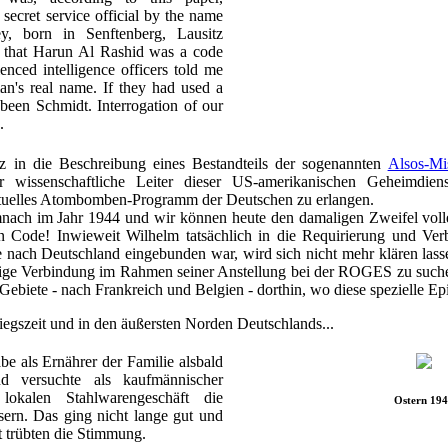
ecret service official by the name
, born in Senftenberg, Lausitz
d that Harun Al Rashid was a code
nced intelligence officers told me
an's real name. If they had used a
been Schmidt. Interrogation of our
.
nz in die Beschreibung eines Bestandteils der sogenannten
Alsos-Mi
r wissenschaftliche Leiter dieser US-amerikanischen Geheimdiens
ntuelles Atombomben-Programm der Deutschen zu erlangen.
mnach im Jahr 1944 und wir können heute den damaligen Zweifel voll
 Code! Inwieweit Wilhelm tatsächlich in die Requirierung und Ver
 nach Deutschland eingebunden war, wird sich nicht mehr klären lasse
ige Verbindung im Rahmen seiner Anstellung bei der ROGES zu suchen
 Gebiete - nach Frankreich und Belgien - dorthin, wo diese spezielle Epi
egszeit und in den äußersten Norden Deutschlands...
e als Ernährer der Familie alsbald
d versuchte als kaufmännischer
lokalen Stahlwarengeschäft die
Ostern 19
sern. Das ging nicht lange gut und
t trübten die Stimmung.