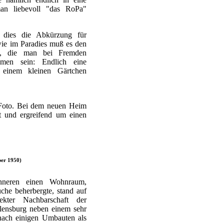
an liebevoll "das RoPa"
ß dies die Abkürzung für
wie im Paradies muß es den
n, die man bei Fremden
men sein: Endlich eine
 einem kleinen Gärtchen
e Foto. Bei dem neuen Heim
ht und ergreifend um einen
er 1950)
nneren einen Wohnraum,
che beherbergte, stand auf
ekter Nachbarschaft der
Flensburg neben einem sehr
nach einigen Umbauten als