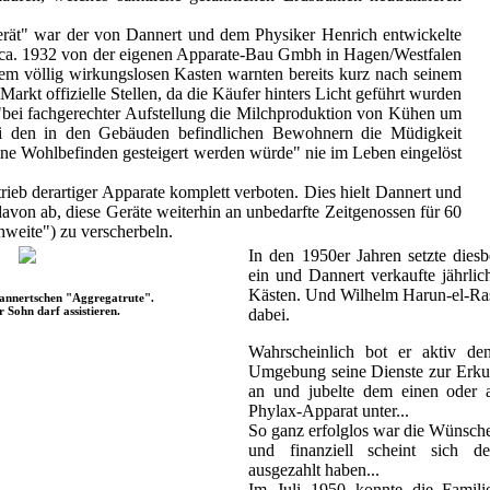
erät" war der von Dannert und dem Physiker Henrich entwickelte
t ca. 1932 von der eigenen Apparate-Bau Gmbh in Hagen/Westfalen
sem völlig wirkungslosen Kasten warnten bereits kurz nach seinem
arkt offizielle Stellen, da die Käufer hinters Licht geführt wurden
"bei fachgerechter Aufstellung die Milchproduktion von Kühen um
ei den in den Gebäuden befindlichen Bewohnern die Müdigkeit
ine Wohlbefinden gesteigert werden würde" nie im Leben eingelöst
rieb derartiger Apparate komplett verboten. Dies hielt Dannert und
davon ab, diese Geräte weiterhin an unbedarfte Zeitgenossen für 60
weite") zu verscherbeln.
In den 1950er Jahren setzte die
ein und Dannert verkaufte jährlic
Kästen. Und Wilhelm Harun-el-Ras
annertschen "Aggregatrute".
r Sohn darf assistieren.
dabei.
Wahrscheinlich bot er aktiv de
Umgebung seine Dienste zur Erku
an und jubelte dem einen oder 
Phylax-Apparat unter...
So ganz erfolglos war die Wünsche
und finanziell scheint sich 
ausgezahlt haben...
Im Juli 1950 konnte die Famili