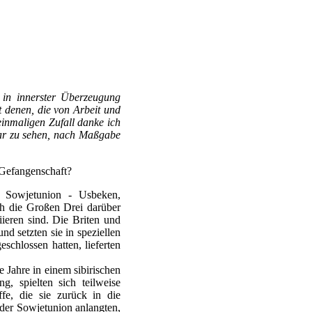
 in innerster Überzeugung
t denen, die von Arbeit und
inmaligen Zufall danke ich
lar zu sehen, nach Maßgabe
n Gefangenschaft?
r Sowjetunion - Usbeken,
ich die Großen Drei darüber
iieren sind. Die Briten und
d setzten sie in speziellen
chlossen hatten, lieferten
 Jahre in einem sibirischen
, spielten sich teilweise
fe, die sie zurück in die
 der Sowjetunion anlangten,