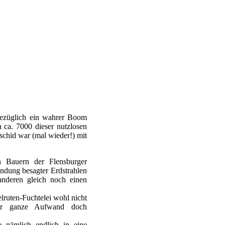
sbezüglich ein wahrer Boom
h ca. 7000 dieser nutzlosen
chid war (mal wieder!) mit
n Bauern der Flensburger
ndung besagter Erdstrahlen
anderen gleich noch einen
lruten-Fuchtelei wohl nicht
der ganze Aufwand doch
e nämlich endlich in eine