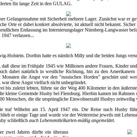
nderten für lange Zeit in den GULAG.
ner Gefangennahme mit Sicherheit mehrere Lager. Zunächst war er gewi
che Orte er dabei konkret absolvierte, ist aktuell nicht bekannt. Sicher 
tztendlichen Entlassung im Internierungslager Nürnberg-Langwasser bef
 1947 verlassen...
wig-Holstein. Dorthin hatte es nämlich Milly und die beiden Jungs vers
daß diese im Frühjahr 1945 wie Millionen andere Frauen, Kinder und A
ch dabei natürlich in westliche Richtung, hin zu den Amerikanern
it Monaten die Angst vor den "russischen Horden" geschürt und wen
 war diese Angst vielfach nicht unbegründet.
ei bis zuletzt lebten, führte sie der Weg 400 Kilometer in den äußers
 die kleine Gemeinde Husby bei Flensburg. Hierhin kamen im Rahmen de
600 Menschen, die die ursprüngliche Einwohnerzahl Husbys zeitweilig 
lie traf Wilhelm am 15. April 1947 ein. Die Reise nach Husby fü
n blieb er einige Tage und wurde vor der Weiterreise jeweils mit Lebensm
sby schließlich
auch Lebensmittelkarten-mäßig angemeldet
.
r zwei Jahren dürfte ein überaus