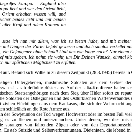
begriffes Europa. – England also
ropa liebt und wer den Orient liebt,
rient erhalten wissen will, und
lcher beides liebt und mit beiden
mit aller Kraft und allem Können an
 sitze ich nun mit allem, was ich zu bieten habe, und mit meiner
ie mit Dingen der Partei befaßt gewesen und doch sinnlos verkettet mi
, ein Gefangener ohne Schuld! Und das wie lange noch? Nur einem e
rief mitzugeben. Ich nahm sie wahr, um Dir Deinen Wunsch, einmal k
uch nur spärlichen Möglichkeit zu erfüllen.
el auf. Befand sich Wilhelm zu diesem Zeitpunkt (28.3.1945) bereits i
aligen Untergebenen, muslimische Soldaten aus dem Gebiet de
sw. usf. - sah definitiv düster aus. Auf der Jalta-Konferenz hatten s
etischen Staatsangehörigen nach dem Sieg über Hitler sofort zu repatr
le Soldaten der Ostlegionen und des Osttürkischen Waffenverbandes un
 zivilen Flüchtlingen aus dem Kaukasus, die sich der Wehrmacht anges
aten schließlich an die Rote Armee aus.
in der Sowjetunion der Tod wegen Hochverrat oder im besten Fall viele
ng es zu fliehen und unterzutauchen. Unter denen, wo dies mislang
ie sprangen von fahrenden Zügen oder von den Deportationsschif
n. Es gab Suizide und Selbstverbrennungen. Diejenigen, die lebend in