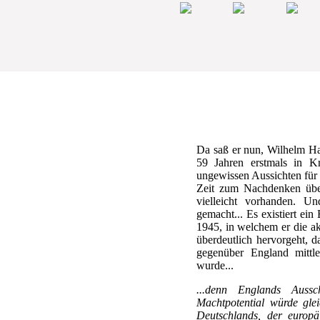
Da saß er nun, Wilhelm Ha
59 Jahren erstmals in Kr
ungewissen Aussichten für 
Zeit zum Nachdenken üb
vielleicht vorhanden. U
gemacht... Es existiert ei
1945, in welchem er die ak
überdeutlich hervorgeht, d
gegenüber England mittle
wurde...
...denn Englands Auss
Machtpotential würde gle
Deutschlands, der europä