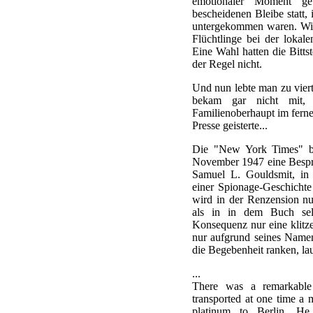
emotionaler Moment g
bescheidenen Bleibe statt, 
untergekommen waren. Wie
Flüchtlinge bei der lokal
Eine Wahl hatten die Bittst
der Regel nicht.
Und nun lebte man zu viert
bekam gar nicht mit,
Familienoberhaupt im fern
Presse geisterte...
Die "New York Times" br
November 1947 eine Besp
Samuel L. Gouldsmit, in 
einer Spionage-Geschichte
wird in der Renzension nur
als in in dem Buch selb
Konsequenz nur eine klitze
nur aufgrund seines Namen
die Begebenheit ranken, la
...
There was a remarkabl
transported at one time a 
platinum to Berlin. He