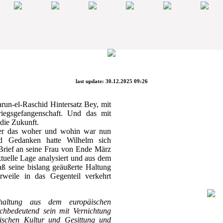
last update: 30.12.2025 09:26
run-el-Raschid Hintersatz Bey, mit
iegsgefangenschaft. Und das mit
die Zukunft.
er das woher und wohin war nun
nd Gedanken hatte Wilhelm sich
n Brief an seine Frau von Ende März
tuelle Lage analysiert und aus dem
aß seine bislang geäußerte Haltung
rweile in das Gegenteil verkehrt
chaltung aus dem europäischen
ichbedeutend sein mit Vernichtung
ischen Kultur und Gesittung und