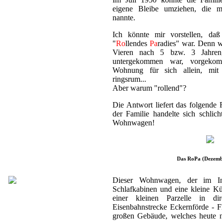
eigene Bleibe umziehen, die m
nannte.
Ich könnte mir vorstellen, da
"
Ro
llendes
Pa
radies" war. Denn 
Vieren nach 5 bzw. 3 Jahre
untergekommen war, vorgekom
Wohnung für sich allein, mit
ringsrum...
Aber warum "rollend"?
Die Antwort liefert das folgend
der Familie handelte sich schlic
Wohnwagen!
Das RoPa (Dezemb
Dieser Wohnwagen, der im I
Schlafkabinen und eine kleine Kü
einer kleinen Parzelle in dir
Eisenbahnstrecke Eckernförde - 
großen Gebäude, welches heute 