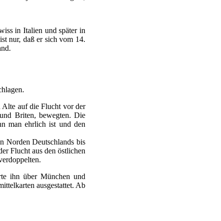
ss in Italien und später in
ist nur, daß er sich vom 14.
and.
chlagen.
lte auf die Flucht vor der
 und Briten, bewegten. Die
n man ehrlich ist und den
ten Norden Deutschlands bis
r Flucht aus den östlichen
verdoppelten.
hrte ihn über München und
ittelkarten ausgestattet. Ab