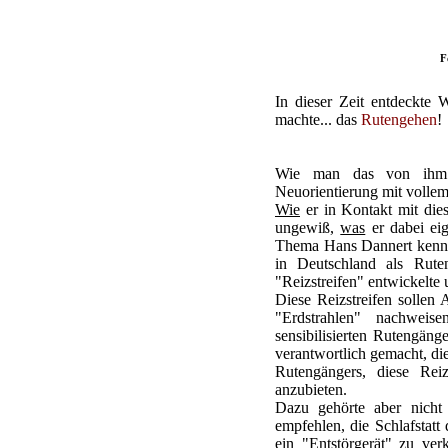
F
In dieser Zeit entdeckte
machte... das
Rutengehen
!
Wie man das von ihm m
Neuorientierung mit vollem
Wie
er in Kontakt mit die
ungewiß,
was
er dabei eig
Thema Hans Dannert kennen
in Deutschland als Rute
"Reizstreifen" entwickelte 
Diese Reizstreifen sollen 
"Erdstrahlen" nachweis
sensibilisierten Rutengän
verantwortlich gemacht, di
Rutengängers, diese Rei
anzubieten.
Dazu gehörte aber nicht 
empfehlen, die Schlafstat
ein "Entstörgerät" zu verk