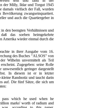
ewesen sein und fand in der
in der Milly, Ildar und Torgut 1945
 damals vielfach der Fall, wurden
en Bevölkerung zwangseinquartiert.
eller und auch die Quartiergeber in
 in den beengten Verhältnissen und
 daß das soeben heimgekehrte
en Amerika wieder einmal durch die
achte in ihrer Ausgabe vom 16.
rechung des Buches "ALSOS" von
der Wilhelm unvermittelt als Teil
 erscheint. Zugegeben: seine Rolle
 unwesentlich geringer dargestellt
st. In diesem ist er in letzter
-kleine Randnotiz und taucht darin
s auf. Die fünf Sätze, die sich um
uten:
e pass which he used when he
million marks' worth of radium and
 was, according to this paper,