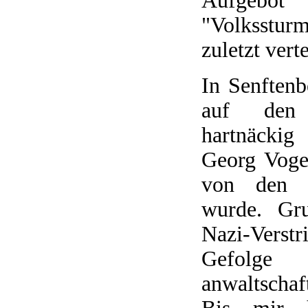
Aufgebot
"Volkssturm
zuletzt verte
In Senftenb
auf den
hartnäcki
Georg Voge
von den R
wurde. Gru
Nazi-Ver
Gefol
anwaltschaf