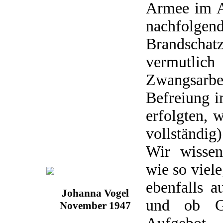
Armee im A
nachfolgen
Brandsch
vermut
Zwangsarb
Befreiung i
erfolgten, 
vollständig)
Wir wissen
wie so viel
ebenfalls a
Johanna Vogel
und ob Ge
November 1947