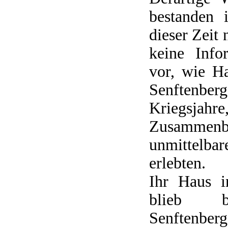
bestanden 
dieser Zeit 
keine Info
vor, wie H
Senftenbe
Kriegs
Zusammen
unmittelba
erlebten.
Ihr Haus i
blieb b
Senftenber