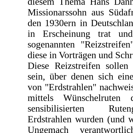
diesem Thema Hans Danne
Missionarssohn aus Südafr
den 1930ern in Deutschlan
in Erscheinung trat un
sogenannten "Reizstreifen
diese in Vorträgen und Schri
Diese Reizstreifen solle
sein, über denen sich eine
von "Erdstrahlen" nachweis
mittels Wünschelruten 
sensibilisierten Rut
Erdstrahlen wurden (und we
Ungemach verantwortli