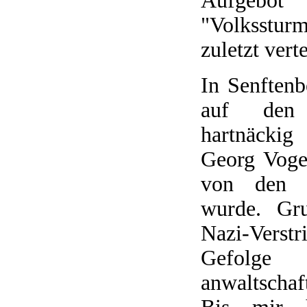
Aufgebot
"Volkssturm
zuletzt verte
In Senftenb
auf den
hartnäcki
Georg Voge
von den R
wurde. Gru
Nazi-Ver
Gefol
anwaltschaf