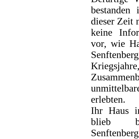
bestanden 
dieser Zeit 
keine Info
vor, wie H
Senftenbe
Kriegs
Zusammen
unmittelba
erlebten.
Ihr Haus i
blieb b
Senftenber