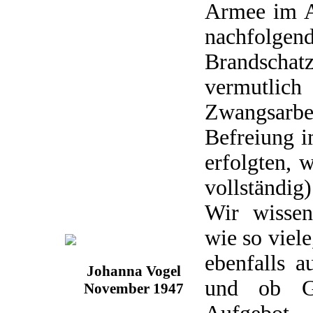
Armee im A
nachfolgen
Brandsch
vermut
Zwangsarb
Befreiung i
erfolgten, 
vollständig)
Wir wissen
wie so viel
ebenfalls a
Johanna Vogel
und ob Ge
November 1947