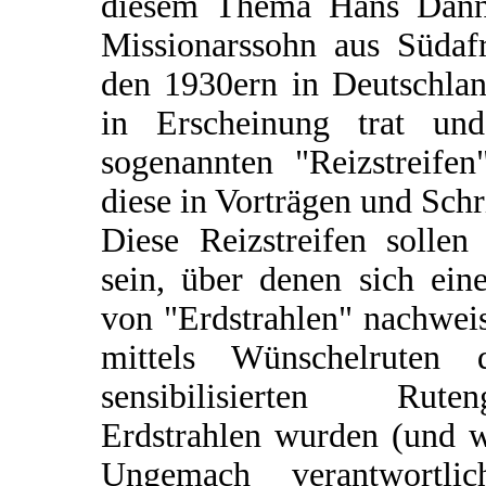
diesem Thema Hans Danne
Missionarssohn aus Südafr
den 1930ern in Deutschlan
in Erscheinung trat un
sogenannten "Reizstreifen
diese in Vorträgen und Schri
Diese Reizstreifen solle
sein, über denen sich eine
von "Erdstrahlen" nachweis
mittels Wünschelruten 
sensibilisierten Rut
Erdstrahlen wurden (und we
Ungemach verantwortli