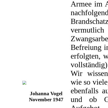
Armee im A
nachfolgen
Brandsch
vermut
Zwangsarb
Befreiung i
erfolgten, 
vollständig)
Wir wissen
wie so viel
ebenfalls a
Johanna Vogel
und ob Ge
November 1947