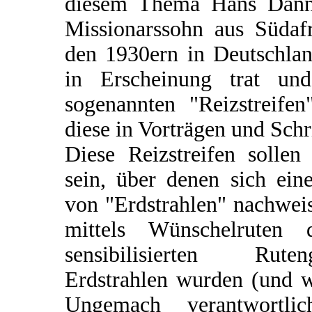
diesem Thema Hans Danne
Missionarssohn aus Südafr
den 1930ern in Deutschlan
in Erscheinung trat un
sogenannten "Reizstreifen
diese in Vorträgen und Schri
Diese Reizstreifen solle
sein, über denen sich eine
von "Erdstrahlen" nachweis
mittels Wünschelruten 
sensibilisierten Rut
Erdstrahlen wurden (und we
Ungemach verantwortli