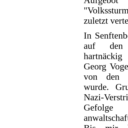
Aufgebot
"Volkssturm
zuletzt verte
In Senftenb
auf den
hartnäcki
Georg Voge
von den R
wurde. Gru
Nazi-Ver
Gefol
anwaltschaf