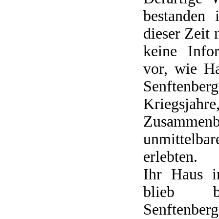
bestanden 
dieser Zeit 
keine Info
vor, wie H
Senftenbe
Kriegs
Zusammen
unmittelba
erlebten.
Ihr Haus i
blieb b
Senftenber