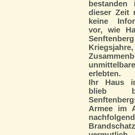
bestanden 
dieser Zeit 
keine Info
vor, wie H
Senftenb
Kriegs
Zusammen
unmittelba
erlebten.
Ihr Haus i
blieb b
Senftenber
Armee im A
nachfolgen
Brandsch
vermut