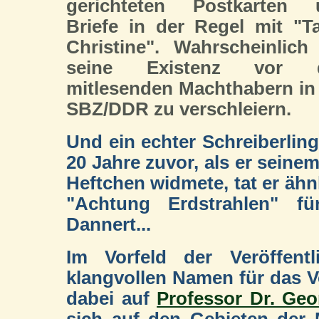
gerichteten Postkarten 
Briefe in der Regel mit "T
Christine". Wahrscheinlic
seine Existenz vor 
mitlesenden Machthabern in
SBZ/DDR zu verschleiern.
Und ein echter Schreiberling
20 Jahre zuvor, als er seine
Heftchen widmete, tat er ähn
"Achtung Erdstrahlen" f
Dannert...
Im Vorfeld der Veröffent
klangvollen Namen für das V
dabei auf
Professor Dr. Ge
sich auf den Gebieten der