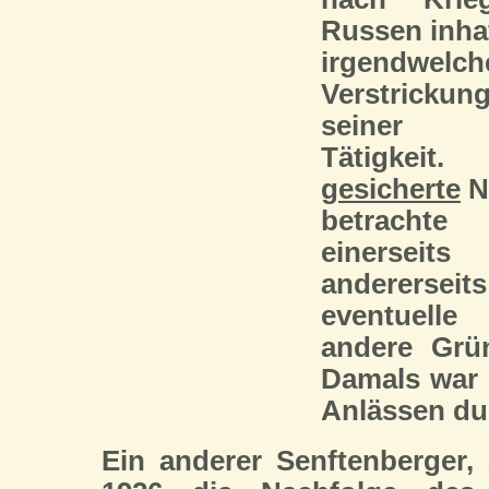
Russen inhaf
irgendw
Verstrick
seiner an
Tätigkeit
gesicherte
N
betracht
einersei
anderers
eventuelle
andere Grü
Damals war
Anlässen dur
Ein anderer Senftenberger,