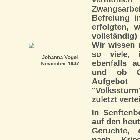
Zwangsarb
Befreiung i
erfolgten, 
vollständig)
Wir wissen 
so viele, 
Johanna Vogel
ebenfalls a
November 1947
und ob G
Aufgebot
"Volkssturm
zuletzt verte
In Senftenb
auf den heut
Gerüchte,
nach Kri