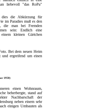
an liebevoll "das RoPa"
ß dies die Abkürzung für
wie im Paradies muß es den
n, die man bei Fremden
men sein: Endlich eine
 einem kleinen Gärtchen
e Foto. Bei dem neuen Heim
ht und ergreifend um einen
er 1950)
nneren einen Wohnraum,
che beherbergte, stand auf
ekter Nachbarschaft der
Flensburg neben einem sehr
nach einigen Umbauten als