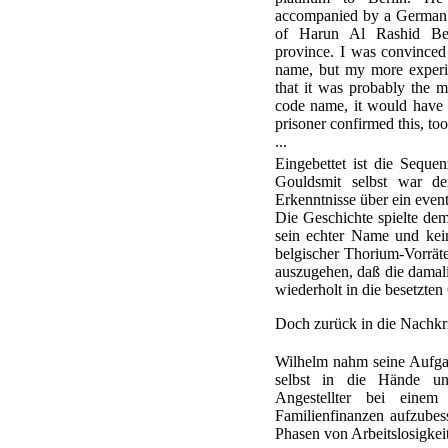
accompanied by a German s
of Harun Al Rashid Bey
province. I was convince
name, but my more experie
that it was probably the m
code name, it would have 
prisoner confirmed this, too
...
Eingebettet ist die Seque
Gouldsmit selbst war de
Erkenntnisse über ein eve
Die Geschichte spielte de
sein echter Name und kein
belgischer Thorium-Vorräte
auszugehen, daß die damal
wiederholt in die besetzten
Doch zurück in die Nachkri
Wilhelm nahm seine Aufgab
selbst in die Hände un
Angestellter bei einem 
Familienfinanzen aufzubes
Phasen von Arbeitslosigkei