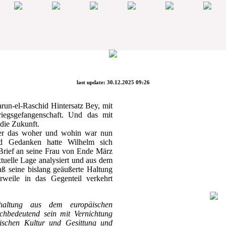
last update: 30.12.2025 09:26
run-el-Raschid Hintersatz Bey, mit
iegsgefangenschaft. Und das mit
die Zukunft.
er das woher und wohin war nun
nd Gedanken hatte Wilhelm sich
n Brief an seine Frau von Ende März
tuelle Lage analysiert und aus dem
aß seine bislang geäußerte Haltung
rweile in das Gegenteil verkehrt
chaltung aus dem europäischen
ichbedeutend sein mit Vernichtung
ischen Kultur und Gesittung und