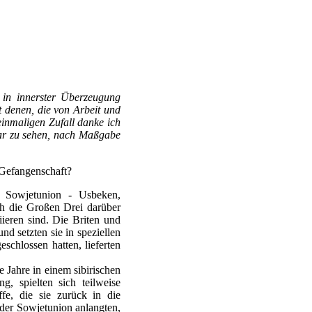
 in innerster Überzeugung
t denen, die von Arbeit und
inmaligen Zufall danke ich
lar zu sehen, nach Maßgabe
n Gefangenschaft?
r Sowjetunion - Usbeken,
ich die Großen Drei darüber
iieren sind. Die Briten und
d setzten sie in speziellen
chlossen hatten, lieferten
 Jahre in einem sibirischen
, spielten sich teilweise
fe, die sie zurück in die
 der Sowjetunion anlangten,