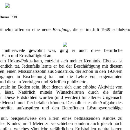
ebruar 1949
 Wilhelm offenbar eine neue
Berufung
, die er im Juli 1949 schluße
ittlerweile gewohnt war, ging er auch diese berufliche
 Elan und Ernsthaftigkeit an.
sem Hokus-Pokus kam, entzieht sich meiner Kenntnis. Ebenso ist
entlich tat. Jedenfalls lernte er bei der Beschäftigung mit diesem
, einen Missionarssohn aus Südafrika, der schon in den 1930ern
ngänger in Erscheinung trat und die Lehre von sogenannten
und diese in Vorträgen und Schriften publizierte.
Areale im Boden sein, über denen sich eine erhöhte Aktivität von
en lässt. Natürlich mittels Wünschelruten durch die dafür
ger. Diese Erdstrahlen wurden (und werden) für allerlei Ungemach
e Mensch und Tier befallen können. Deshalb ist es die Aufgabe des
zstreifen aufzuspüren und den Betroffenen Lösungsvorschläge
nur, beispielsweise den Eltern eines bettnässenden Kindes zu
t des Kindes um 1 Meter zu verschieben sondern auch gleich noch
aufen, welches sämtliche gefährlichen Erdstrahlen neutralisieren