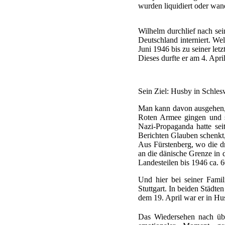
wurden liquidiert oder wa
Wilhelm durchlief nach sei
Deutschland interniert. Wel
Juni 1946 bis zu seiner le
Dieses durfte er am 4. April
Sein Ziel: Husby in Schles
Man kann davon ausgehen, 
Roten Armee gingen und si
Nazi-Propaganda hatte se
Berichten Glauben schenkt,
Aus Fürstenberg, wo die dr
an die dänische Grenze in
Landesteilen bis 1946 ca. 
Und hier bei seiner Fami
Stuttgart. In beiden Städte
dem 19. April war er in Hu
Das Wiedersehen nach übe