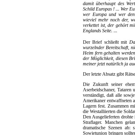
damit überhaupt des Wert
Schild Europas ! ... Wer Eu
wer Europa und wer den O
wieviel mehr noch der, we
verkettet ist, der gehört 
Englands Seite. ...
Der Brief schließt mit
Da
wurzelnder Bereitschaft, n
Heim fern gehalten werden
der Möglichkeit, diesen B
meiner jetzt natürlich ja a
Der letzte Absatz gibt Räts
Die Zukunft seiner ehem
Aserbeidschaner, Tataren u
verständigt, daß alle sowj
Amerikaner entwaffneten al
Lagern fest. Zusammen mit
die Westalliierten die Sold
Den Ausgelieferten drohte 
Straflager. Manchen gela
dramatische Szenen ab: s
Sowjetunion bringen sollte