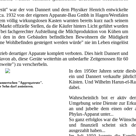
erät" war der von Dannert und dem Physiker Henrich entwickelte
t ca. 1932 von der eigenen Apparate-Bau Gmbh in Hagen/Westfalen
sem völlig wirkungslosen Kasten warnten bereits kurz nach seinem
arkt offizielle Stellen, da die Käufer hinters Licht geführt wurden
"bei fachgerechter Aufstellung die Milchproduktion von Kühen um
ei den in den Gebäuden befindlichen Bewohnern die Müdigkeit
ine Wohlbefinden gesteigert werden würde" nie im Leben eingelöst
rieb derartiger Apparate komplett verboten. Dies hielt Dannert und
davon ab, diese Geräte weiterhin an unbedarfte Zeitgenossen für 60
weite") zu verscherbeln.
In den 1950er Jahren setzte die
ein und Dannert verkaufte jährlic
Kästen. Und Wilhelm Harun-el-Ras
annertschen "Aggregatrute".
r Sohn darf assistieren.
dabei.
Wahrscheinlich bot er aktiv de
Umgebung seine Dienste zur Erku
an und jubelte dem einen oder 
Phylax-Apparat unter...
So ganz erfolglos war die Wünsche
und finanziell scheint sich 
ausgezahlt haben...
Im Juli 1950 konnte die Famili