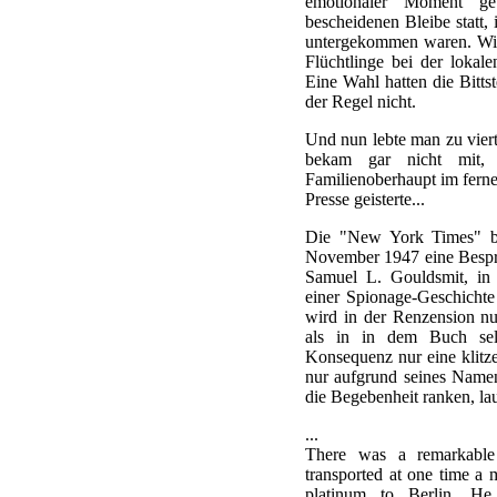
emotionaler Moment g
bescheidenen Bleibe statt, 
untergekommen waren. Wie
Flüchtlinge bei der lokal
Eine Wahl hatten die Bittst
der Regel nicht.
Und nun lebte man zu viert
bekam gar nicht mit,
Familienoberhaupt im fern
Presse geisterte...
Die "New York Times" br
November 1947 eine Besp
Samuel L. Gouldsmit, in 
einer Spionage-Geschichte
wird in der Renzension nur
als in in dem Buch selb
Konsequenz nur eine klitze
nur aufgrund seines Namen
die Begebenheit ranken, la
...
There was a remarkabl
transported at one time a 
platinum to Berlin. He