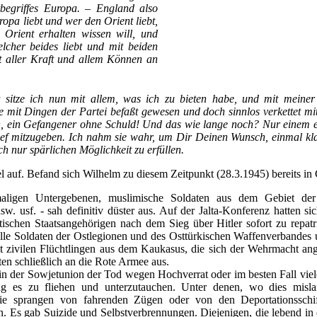
begriffes Europa. – England also
ropa liebt und wer den Orient liebt,
rient erhalten wissen will, und
lcher beides liebt und mit beiden
mit aller Kraft und allem Können an
 sitze ich nun mit allem, was ich zu bieten habe, und mit meiner
ie mit Dingen der Partei befaßt gewesen und doch sinnlos verkettet mi
, ein Gefangener ohne Schuld! Und das wie lange noch? Nur einem e
rief mitzugeben. Ich nahm sie wahr, um Dir Deinen Wunsch, einmal k
uch nur spärlichen Möglichkeit zu erfüllen.
el auf. Befand sich Wilhelm zu diesem Zeitpunkt (28.3.1945) bereits i
aligen Untergebenen, muslimische Soldaten aus dem Gebiet de
sw. usf. - sah definitiv düster aus. Auf der Jalta-Konferenz hatten s
etischen Staatsangehörigen nach dem Sieg über Hitler sofort zu repatr
le Soldaten der Ostlegionen und des Osttürkischen Waffenverbandes un
 zivilen Flüchtlingen aus dem Kaukasus, die sich der Wehrmacht anges
aten schließlich an die Rote Armee aus.
in der Sowjetunion der Tod wegen Hochverrat oder im besten Fall viele
ng es zu fliehen und unterzutauchen. Unter denen, wo dies mislang
ie sprangen von fahrenden Zügen oder von den Deportationsschif
n. Es gab Suizide und Selbstverbrennungen. Diejenigen, die lebend in