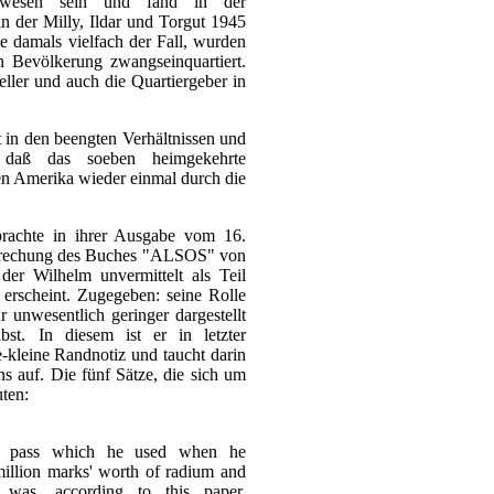
ewesen sein und fand in der
in der Milly, Ildar und Torgut 1945
 damals vielfach der Fall, wurden
en Bevölkerung zwangseinquartiert.
eller und auch die Quartiergeber in
 in den beengten Verhältnissen und
 daß das soeben heimgekehrte
en Amerika wieder einmal durch die
achte in ihrer Ausgabe vom 16.
rechung des Buches "ALSOS" von
der Wilhelm unvermittelt als Teil
 erscheint. Zugegeben: seine Rolle
 unwesentlich geringer dargestellt
st. In diesem ist er in letzter
-kleine Randnotiz und taucht darin
s auf. Die fünf Sätze, die sich um
uten:
e pass which he used when he
million marks' worth of radium and
 was, according to this paper,