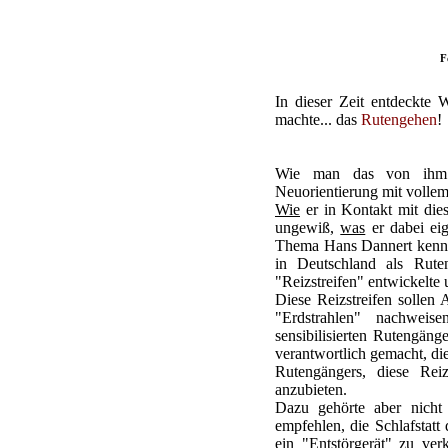
F
In dieser Zeit entdeckte
machte... das
Rutengehen
!
Wie man das von ihm m
Neuorientierung mit vollem
Wie
er in Kontakt mit die
ungewiß,
was
er dabei eig
Thema Hans Dannert kennen
in Deutschland als Rute
"Reizstreifen" entwickelte 
Diese Reizstreifen sollen 
"Erdstrahlen" nachweis
sensibilisierten Rutengän
verantwortlich gemacht, di
Rutengängers, diese Rei
anzubieten.
Dazu gehörte aber nicht 
empfehlen, die Schlafstat
ein "Entstörgerät" zu verk