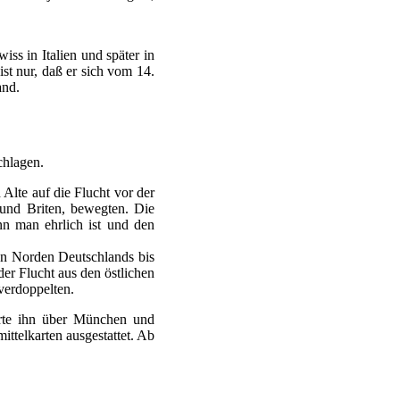
ss in Italien und später in
ist nur, daß er sich vom 14.
and.
chlagen.
lte auf die Flucht vor der
 und Briten, bewegten. Die
n man ehrlich ist und den
ten Norden Deutschlands bis
r Flucht aus den östlichen
verdoppelten.
hrte ihn über München und
ittelkarten ausgestattet. Ab