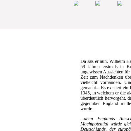
Da saß er nun, Wilhelm Ha
59 Jahren erstmals in Kr
ungewissen Aussichten für 
Zeit zum Nachdenken üb
vielleicht vorhanden. U
gemacht... Es existiert ei
1945, in welchem er die ak
überdeutlich hervorgeht, d
gegenüber England mittle
wurde...
...denn Englands Auss
Machtpotential würde gle
Deutschlands, der europä