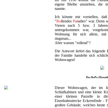
eigene Bleibe umziehen, die m
nannte.
Ich könnte mir vorstellen, da
"
Ro
llendes
Pa
radies" war. Denn 
Vieren nach 5 bzw. 3 Jahre
untergekommen war, vorgekom
Wohnung für sich allein, mit
ringsrum...
Aber warum "rollend"?
Die Antwort liefert das folgend
der Familie handelte sich schlic
Wohnwagen!
Das RoPa (Dezemb
Dieser Wohnwagen, der im I
Schlafkabinen und eine kleine Kü
einer kleinen Parzelle in dir
Eisenbahnstrecke Eckernförde - 
großen Gebäude, welches heute 