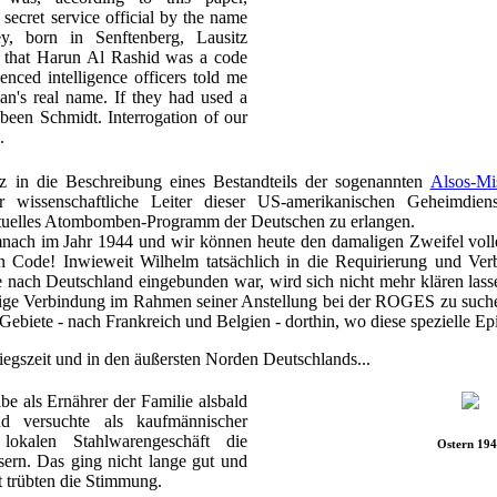
ecret service official by the name
, born in Senftenberg, Lausitz
d that Harun Al Rashid was a code
nced intelligence officers told me
an's real name. If they had used a
been Schmidt. Interrogation of our
.
nz in die Beschreibung eines Bestandteils der sogenannten
Alsos-Mi
r wissenschaftliche Leiter dieser US-amerikanischen Geheimdiens
ntuelles Atombomben-Programm der Deutschen zu erlangen.
mnach im Jahr 1944 und wir können heute den damaligen Zweifel voll
 Code! Inwieweit Wilhelm tatsächlich in die Requirierung und Ver
 nach Deutschland eingebunden war, wird sich nicht mehr klären lasse
ige Verbindung im Rahmen seiner Anstellung bei der ROGES zu suchen
 Gebiete - nach Frankreich und Belgien - dorthin, wo diese spezielle Epi
egszeit und in den äußersten Norden Deutschlands...
e als Ernährer der Familie alsbald
d versuchte als kaufmännischer
lokalen Stahlwarengeschäft die
Ostern 19
sern. Das ging nicht lange gut und
t trübten die Stimmung.