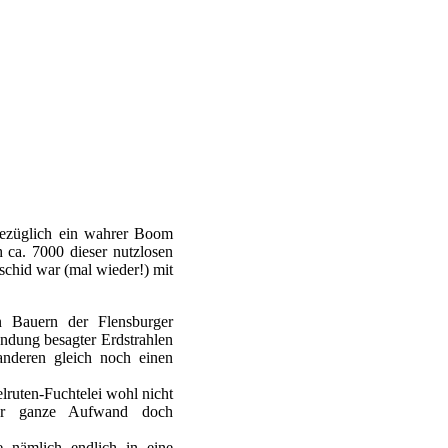
sbezüglich ein wahrer Boom
h ca. 7000 dieser nutzlosen
chid war (mal wieder!) mit
n Bauern der Flensburger
ndung besagter Erdstrahlen
anderen gleich noch einen
lruten-Fuchtelei wohl nicht
der ganze Aufwand doch
e nämlich endlich in eine