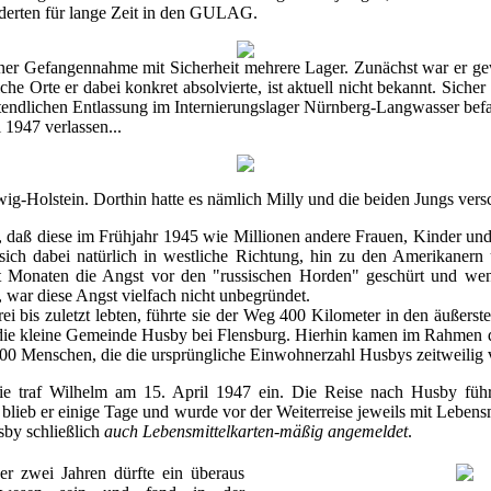
nderten für lange Zeit in den GULAG.
ner Gefangennahme mit Sicherheit mehrere Lager. Zunächst war er gewi
che Orte er dabei konkret absolvierte, ist aktuell nicht bekannt. Sicher 
tztendlichen Entlassung im Internierungslager Nürnberg-Langwasser bef
 1947 verlassen...
wig-Holstein. Dorthin hatte es nämlich Milly und die beiden Jungs vers
daß diese im Frühjahr 1945 wie Millionen andere Frauen, Kinder und A
ch dabei natürlich in westliche Richtung, hin zu den Amerikanern
it Monaten die Angst vor den "russischen Horden" geschürt und wen
 war diese Angst vielfach nicht unbegründet.
ei bis zuletzt lebten, führte sie der Weg 400 Kilometer in den äußers
 die kleine Gemeinde Husby bei Flensburg. Hierhin kamen im Rahmen de
600 Menschen, die die ursprüngliche Einwohnerzahl Husbys zeitweilig 
lie traf Wilhelm am 15. April 1947 ein. Die Reise nach Husby fü
n blieb er einige Tage und wurde vor der Weiterreise jeweils mit Lebensm
sby schließlich
auch Lebensmittelkarten-mäßig angemeldet
.
r zwei Jahren dürfte ein überaus