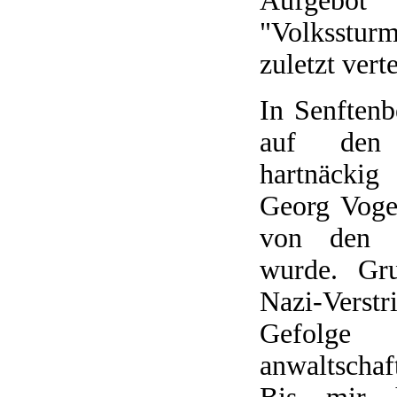
Aufgebot
"Volkssturm
zuletzt verte
In Senftenb
auf den
hartnäcki
Georg Voge
von den R
wurde. Gru
Nazi-Ver
Gefol
anwaltschaf