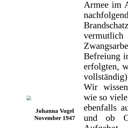
Armee im A
nachfolgen
Brandsch
vermut
Zwangsarb
Befreiung i
erfolgten, 
vollständig)
Wir wissen
wie so viel
ebenfalls a
Johanna Vogel
und ob Ge
November 1947