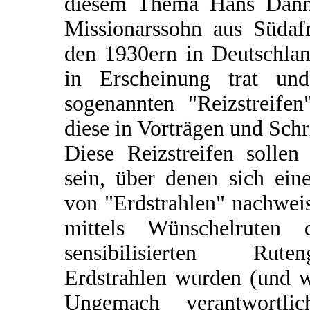
diesem Thema Hans Danne
Missionarssohn aus Südafr
den 1930ern in Deutschlan
in Erscheinung trat un
sogenannten "Reizstreifen
diese in Vorträgen und Schri
Diese Reizstreifen solle
sein, über denen sich eine
von "Erdstrahlen" nachweis
mittels Wünschelruten 
sensibilisierten Rut
Erdstrahlen wurden (und we
Ungemach verantwortli