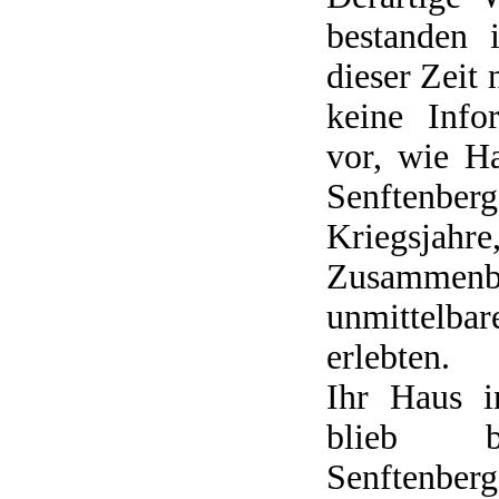
bestanden 
dieser Zeit 
keine Info
vor, wie H
Senftenbe
Kriegs
Zusammen
unmittelba
erlebten.
Ihr Haus i
blieb b
Senftenber