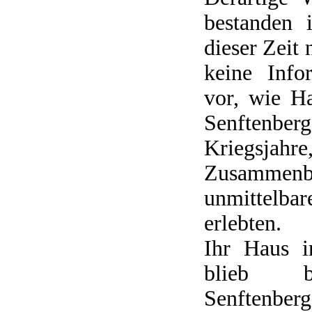
bestanden 
dieser Zeit 
keine Info
vor, wie H
Senftenbe
Kriegs
Zusammen
unmittelba
erlebten.
Ihr Haus i
blieb b
Senftenber