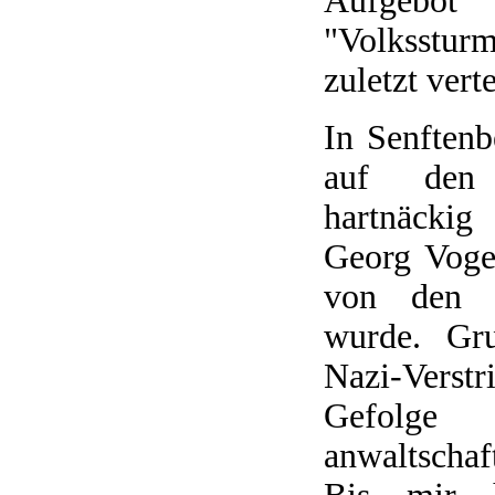
Aufgebot
"Volkssturm
zuletzt verte
In Senftenb
auf den
hartnäcki
Georg Voge
von den R
wurde. Gru
Nazi-Ver
Gefol
anwaltschaf