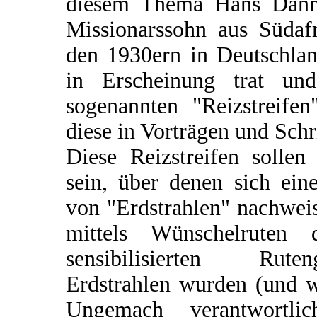
diesem Thema Hans Danne
Missionarssohn aus Südafr
den 1930ern in Deutschlan
in Erscheinung trat un
sogenannten "Reizstreifen
diese in Vorträgen und Schri
Diese Reizstreifen solle
sein, über denen sich eine
von "Erdstrahlen" nachweis
mittels Wünschelruten 
sensibilisierten Rut
Erdstrahlen wurden (und we
Ungemach verantwortli