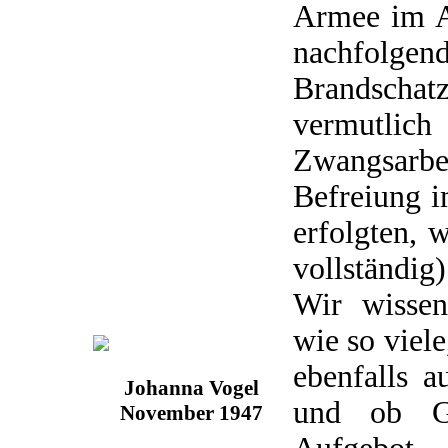
Armee im A
nachfolgen
Brandsch
vermut
Zwangsarb
Befreiung i
erfolgten, 
vollständig)
Wir wissen
wie so viel
ebenfalls a
Johanna Vogel
und ob Ge
November 1947