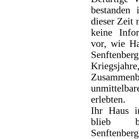
bestanden 
dieser Zeit 
keine Info
vor, wie H
Senftenbe
Kriegs
Zusammen
unmittelba
erlebten.
Ihr Haus i
blieb b
Senftenber