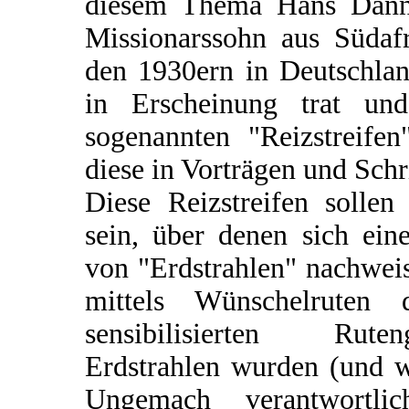
diesem Thema Hans Danne
Missionarssohn aus Südafr
den 1930ern in Deutschlan
in Erscheinung trat un
sogenannten "Reizstreifen
diese in Vorträgen und Schri
Diese Reizstreifen solle
sein, über denen sich eine
von "Erdstrahlen" nachweis
mittels Wünschelruten 
sensibilisierten Rut
Erdstrahlen wurden (und we
Ungemach verantwortli