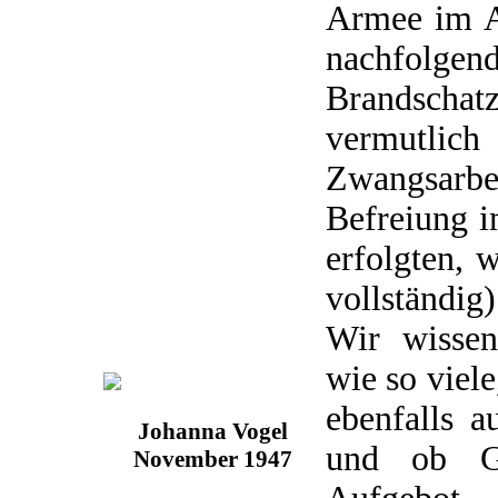
Armee im A
nachfolgen
Brandsch
vermut
Zwangsarb
Befreiung i
erfolgten, 
vollständig)
Wir wissen
wie so viel
ebenfalls a
Johanna Vogel
und ob Ge
November 1947