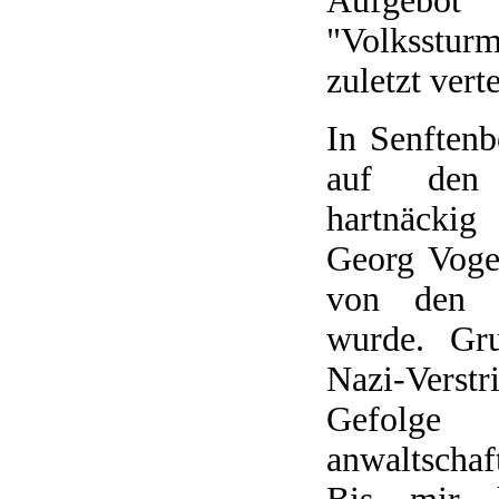
Aufgebot
"Volkssturm
zuletzt verte
In Senftenb
auf den
hartnäcki
Georg Voge
von den R
wurde. Gru
Nazi-Ver
Gefol
anwaltschaf