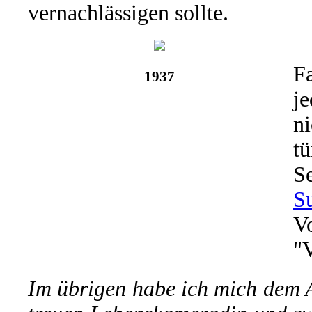
vernachlässigen sollte.
F
1937
je
ni
tü
S
S
V
"
Im übrigen habe ich mich dem 