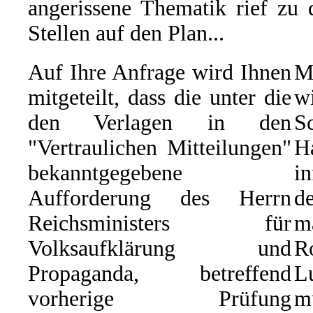
angerissene Thematik rief zu 
Stellen auf den Plan...
Auf Ihre Anfrage wird Ihnen
M
mitgeteilt, dass die unter die
w
den Verlagen in den
S
"Vertraulichen Mitteilungen"
H
bekanntgegebene
i
Aufforderung des Herrn
d
Reichsministers für
m
Volksaufklärung und
R
Propaganda, betreffend
L
vorherige Prüfung
m