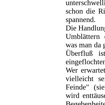
unterschwell
schon die R
spannend.
Die Handlung
Umblättern 
was man da g
Überfluß is
eingeflochte
Wer erwarte
vielleicht 
Feinde" (si
wird enttäu
Begebenheit