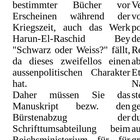
bestimmter Bücher vor
Ve
Erscheinen während der
Kriegszeit, auch das Werk
p
Harun-El-Raschid Bey
d
"Schwarz oder Weiss?" fällt,
R
da dieses zweifellos einen
ab
aussenpolitischen Charakter
E
hat.
N
Daher müssen Sie das
s
Manuskript bezw. den
g
Bürstenabzug der
du
Schrifttumsabteilung beim
a
Reichsministerium für für
g