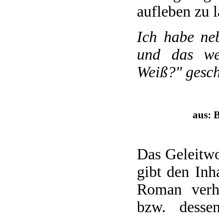
aufleben zu l
Ich habe neb
und das we
Weiß?" gesch
aus: 
Das Geleitwo
gibt den Inh
Roman verh
bzw. desse