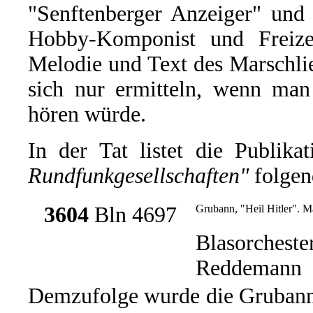
"Senftenberger Anzeiger" und 
Hobby-Komponist und Freizei
Melodie und Text des Marschlie
sich nur ermitteln, wenn man
hören würde.
In der Tat listet die Publika
Rundfunkgesellschaften"
folgen
3604
Bln 4697
Grubann, "Heil Hitler". M
Blasorcheste
Reddemann
Demzufolge wurde die Grubann