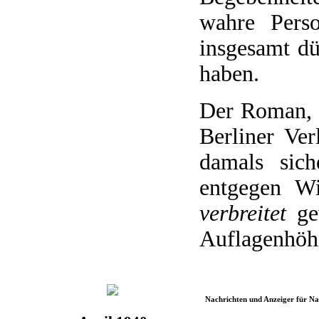
wahre Perso
insgesamt dü
haben.
Der Roman, 
Berliner Ver
damals sich
entgegen W
verbreitet
gew
Auflagenhöhe
Nachrichten und Anzeiger für N