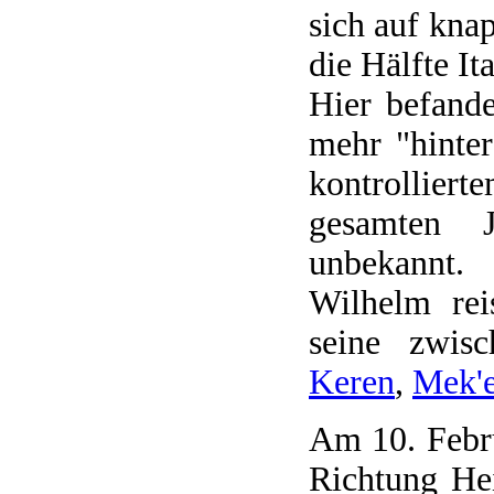
sich auf kna
die Hälfte Ita
Hier befand
mehr "hinter
kontrollier
gesamten J
unbekannt.
Wilhelm rei
seine zwisc
Keren
,
Mek'e
Am 10. Febru
Richtung He