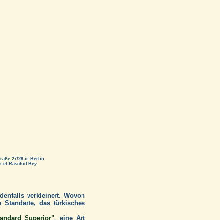
aße 27/28 in Berlin
n-el-Raschid Bey
denfalls verkleinert. Wovon
e Standarte, das türkisches
tandard Superior"
, eine Art