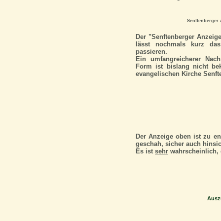
Senftenberger 
Der "Senftenberger Anzeige
lässt nochmals kurz da
passieren.
Ein umfangreicherer Nachr
Form ist bislang nicht be
evangelischen Kirche Senft
Der Anzeige oben ist zu en
geschah, sicher auch hinsic
Es ist
sehr
wahrscheinlich, 
Auszu