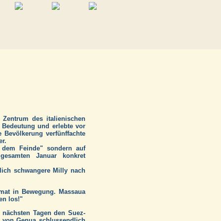
 Zentrum des italienischen
n Bedeutung und erlebte vor
 Bevölkerung verfünffachte
er.
r dem Feinde" sondern auf
 gesamten Januar konkret
tlich schwangere Milly nach
eimat in Bewegung. Massaua
en los!"
n nächsten Tagen den Suez-
n von Genua schlussendlich