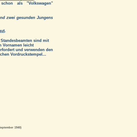
s schon als "Volkswagen"
 und zwei gesunden Jungens
gut
.
 Standesbeamten sind mit
 Vornamen leicht
rfordert und verwenden den
schen Vordruckstempel...
September 1940)