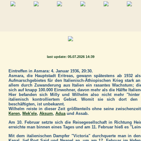
last update: 05.07.2026 14:39
Eintreffen in Asmara: 4. Januar 1936, 20:30.
Asmara, die Hauptstadt Eritreas, gewann spätestens ab 1932 als
Aufmarschgebietes für den Italienisch-Äthiopischen Krieg stark a
allem durch Zuwanderung aus Italien ein rasantes Wachstum; die
sich auf knapp 100.000 Einwohner, davon mehr als die Hälfte Italien
Hier befanden sich Milly und Wilhelm also nicht mehr "hinte
italienisch kontrolliertem Gebiet. Womit sie sich dort den
beschäftigten, ist unbekannt.
Wilhelm reiste in dieser Zeit größtenteils ohne seine zwischenzei
Keren
,
Mek'ele
,
Aksum
,
Adua
und Assab.
Am 10. Februar setzte sich die Reisegesellschaft in Richtung H
erreichte man binnen eines Tages und am 11. Februar hieß es "Lein
Mit dem italienischen Dampfer "Victoria" durchquerte man in de
Kanal, lief Port Said und Neapel an, um am 17. Februar im Hafe