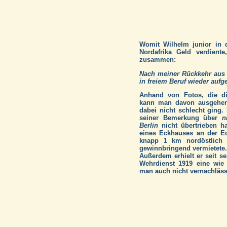
Womit Wilhelm junior in 
Nordafrika Geld verdiente
zusammen:
Nach meiner Rückkehr aus A
in freiem Beruf wieder au
Anhand von Fotos, die div
kann man davon ausgehen,
dabei nicht schlecht ging. 
seiner Bemerkung über
n
Berlin
nicht übertrieben ha
eines Eckhauses an der E
knapp 1 km nordöstlich d
gewinnbringend vermietete.
Außerdem erhielt er seit 
Wehrdienst 1919 eine wie
man auch nicht vernachlässi