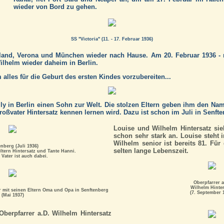
wieder von Bord zu gehen.
SS "Victoria" (11. - 17. Februar 1936)
land, Verona und München wieder nach Hause. Am 20. Februar 1936 - 
ilhelm wieder daheim in Berlin.
 alles für die Geburt des ersten Kindes vorzubereiten...
lly in Berlin einen Sohn zur Welt. Die stolzen Eltern geben ihm den N
Großvater Hintersatz kennen lernen wird. Dazu ist schon im Juli in Senfte
Louise und Wilhelm Hintersatz sie
schon sehr stark an. Louise steht 
Wilhelm senior ist bereits 81. Für
enberg (Juli 1936)
selten lange Lebenszeit.
ltern Hintersatz und Tante Hanni.
 Vater ist auch dabei.
Oberpfarrer a
Wilhelm Hinter
r mit seinen Eltern Oma und Opa in Senftenberg
(7. September 
(Mai 1937)
Oberpfarrer a.D. Wilhelm Hintersatz