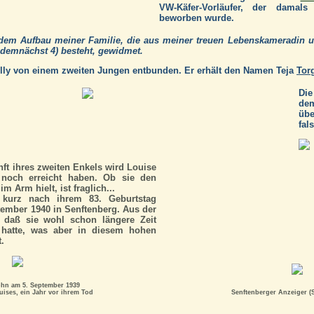
VW-Käfer-Vorläufer, der damal
beworben wurde.
dem Aufbau meiner Familie, die aus meiner treuen Lebenskameradin
e demnächst 4) besteht, gewidmet.
lly von einem zweiten Jungen entbunden. Er erhält den Namen Teja
Tor
Die
dem
übe
fal
ft ihres zweiten Enkels wird Louise
g noch erreicht haben. Ob sie den
m Arm hielt, ist fraglich...
kurz nach ihrem 83. Geburtstag
tember 1940 in Senftenberg. Aus der
, daß sie wohl schon längere Zeit
 hatte, was aber in diesem hohen
t.
ohn am 5. September 1939
uises, ein Jahr vor ihrem Tod
Senftenberger Anzeiger (