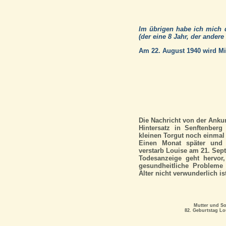
Im übrigen habe ich mich 
(der eine 8 Jahr, der ander
Am 22. August 1940 wird Mi
Die Nachricht von der Ankun
Hintersatz in Senftenber
kleinen Torgut noch einmal i
Einen Monat später und 
verstarb Louise am 21. Sep
Todesanzeige geht hervor
gesundheitliche Probleme
Alter nicht verwunderlich is
Mutter und S
82. Geburtstag Lo