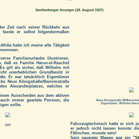
Senftenberger Anzeiger (28. August 1937)
der Zeit nach seiner Rückkehr aus
, fasste er selbst folgendermaßen
frika habe ich meine alte Tätigkeit
fgenommen.
erse Familienurlaube illustrieren,
 daß es Familie Harun-el-Raschid
Es gilt als sicher, daß Wilhelm mit
icht unerheblichen Grundbesitz in
tte. Er war tatsächlich Eigentümer
cke Neue Königstraße/Barnimstraße
es Alexanderplatzes, welches er
seinem Ausscheiden aus dem aktiven
 auch immer geartete Pension, die
Neue Königstraße 85/Barnimstr
Eigentümer: Wilhelm Haru
gen sollte.
Fahrzeugtechnisch hatte er sich je
1937
er jedoch nicht lassen konnte: di
Fähnchen, musste sein!
Sein neuester Wagen war ein
"S