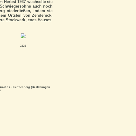
m Herbst 1937 wechselte sie
es Schwiegersohns auch noch
rg niederließen, indem sie
em Ortsteil von Zehdenick,
bere Stockwerk jenes Hauses.
1939
irche zu Senftenberg (Bestattungen
)