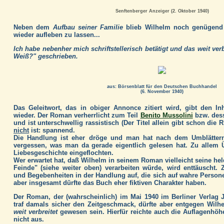
Senftenberger Anzeiger (2. Oktober 1940)
Neben dem
Aufbau seiner Familie
blieb Wilhelm noch genügend Z
wieder aufleben zu lassen...
Ich habe nebenher mich schriftstellerisch betätigt und das weit ve
Weiß?" geschrieben.
aus: Börsenblatt für den Deutschen Buchhandel
(6. November 1940)
Das Geleitwort, das in obiger Annonce zitiert wird, gibt den In
wieder. Der Roman verherrlicht zum Teil
Benito Mussolini
bzw. dess
und ist unterschwellig rassistisch (Der Titel allein gibt schon die
nicht
ist: spannend.
Die Handlung ist eher dröge und man hat nach dem Umblättern
vergessen, was man da gerade eigentlich gelesen hat. Zu allem Ü
Liebesgeschichte eingeflochten.
Wer erwartet hat, daß Wilhelm in seinem Roman vielleicht seine he
Feinde" (siehe weiter oben) verarbeiten würde, wird enttäuscht.
und Begebenheiten in der Handlung auf, die sich auf wahre Person
aber insgesamt dürfte das Buch eher fiktiven Charakter haben.
Der Roman, der (wahrscheinlich) im Mai 1940 im Berliner Verlag 
traf damals sicher den Zeitgeschmack, dürfte aber entgegen Wi
weit verbreitet
gewesen sein. Hierfür reichte auch die Auflagenhöh
nicht aus.