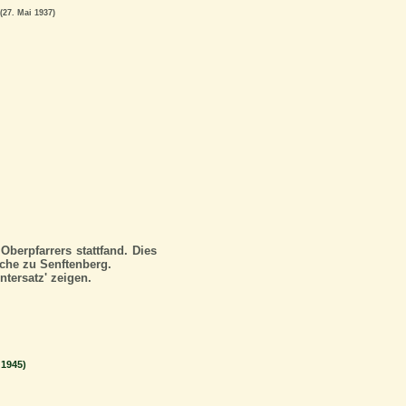
(27. Mai 1937)
berpfarrers stattfand. Dies
rche zu Senftenberg.
tersatz' zeigen.
 1945)