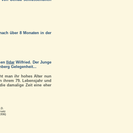
nach über 8 Monaten in der
amen
Ildar
Wilfried. Der Junge
nberg Gelegenheit...
ht man ihr hohes Alter nun
in ihrem 79. Lebensjahr und
 die damalige Zeit eine eher
.D.
satz
1936)