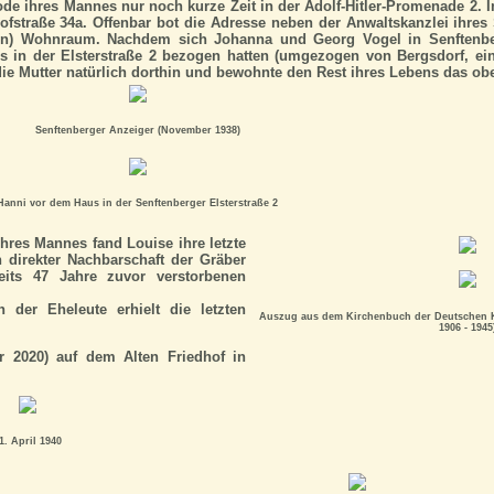
e ihres Mannes nur noch kurze Zeit in der Adolf-Hitler-Promenade 2. I
ofstraße 34a. Offenbar bot die Adresse neben der Anwaltskanzlei ihr
ten) Wohnraum. Nachdem sich Johanna und Georg Vogel in Senftenbe
s in der Elsterstraße 2 bezogen hatten (umgezogen von Bergsdorf, ein
 die Mutter natürlich dorthin und bewohnte den Rest ihres Lebens das o
Senftenberger Anzeiger (November 1938)
Hanni vor dem Haus in der Senftenberger Elsterstraße 2
hres Mannes fand Louise ihre letzte
 direkter Nachbarschaft der Gräber
eits 47 Jahre zuvor verstorbenen
 der Eheleute erhielt die letzten
Auszug aus dem Kirchenbuch der Deutschen K
1906 - 1945
r 2020) auf dem Alten Friedhof in
1. April 1940