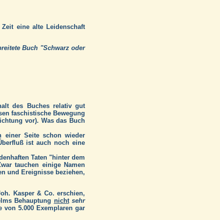
eit eine alte Leidenschaft
rbreitete Buch "Schwarz oder
halt des Buches relativ gut
en faschistische Bewegung
 Richtung vor). Was das Buch
 einer Seite schon wieder
berfluß ist auch noch eine
ldenhaften Taten "hinter dem
 Zwar tauchen einige Namen
en und Ereignisse beziehen,
Joh. Kasper & Co. erschien,
lhelms Behauptung
nicht
sehr
e von 5.000 Exemplaren gar