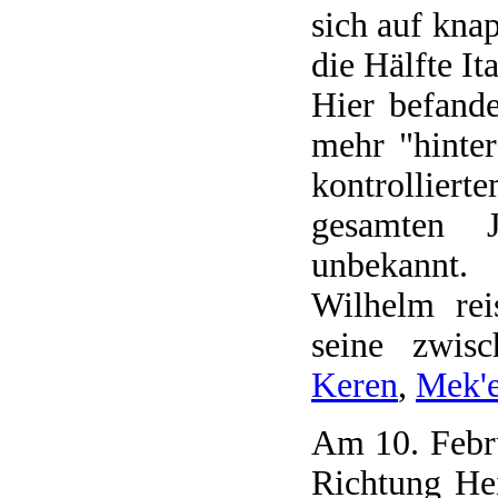
sich auf kna
die Hälfte Ita
Hier befand
mehr "hinter
kontrollier
gesamten J
unbekannt.
Wilhelm rei
seine zwisc
Keren
,
Mek'e
Am 10. Febru
Richtung He