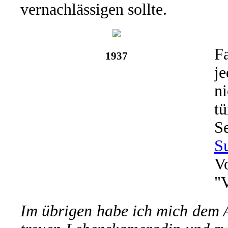
vernachlässigen sollte.
F
1937
je
ni
tü
S
S
V
"
Im übrigen habe ich mich dem 