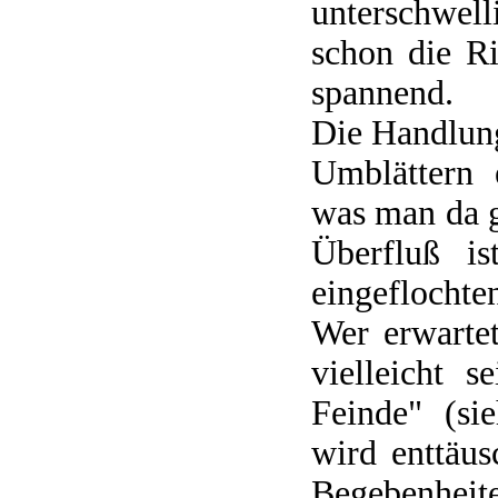
unterschwell
schon die R
spannend.
Die Handlung
Umblättern 
was man da g
Überfluß is
eingeflochte
Wer erwarte
vielleicht 
Feinde" (si
wird enttäu
Begebenheit