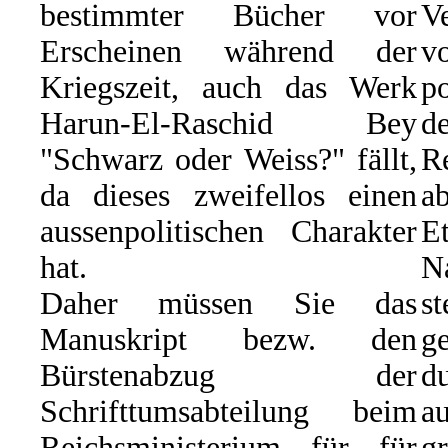
bestimmter Bücher vor
Ve
Erscheinen während der
Kriegszeit, auch das Werk
p
Harun-El-Raschid Bey
d
"Schwarz oder Weiss?" fällt,
R
da dieses zweifellos einen
ab
aussenpolitischen Charakter
E
hat.
N
Daher müssen Sie das
s
Manuskript bezw. den
g
Bürstenabzug der
du
Schrifttumsabteilung beim
a
Reichsministerium für für
g