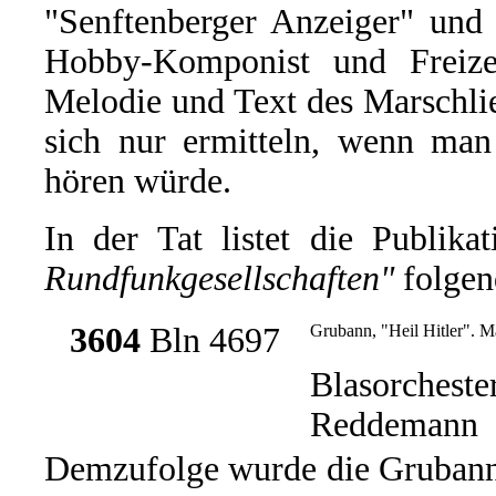
"Senftenberger Anzeiger" und 
Hobby-Komponist und Freizei
Melodie und Text des Marschlie
sich nur ermitteln, wenn man
hören würde.
In der Tat listet die Publika
Rundfunkgesellschaften"
folgen
3604
Bln 4697
Grubann, "Heil Hitler". M
Blasorcheste
Reddemann
Demzufolge wurde die Grubann