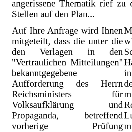
angerissene Thematik rief zu 
Stellen auf den Plan...
Auf Ihre Anfrage wird Ihnen
M
mitgeteilt, dass die unter die
w
den Verlagen in den
S
"Vertraulichen Mitteilungen"
H
bekanntgegebene
i
Aufforderung des Herrn
d
Reichsministers für
m
Volksaufklärung und
R
Propaganda, betreffend
L
vorherige Prüfung
m