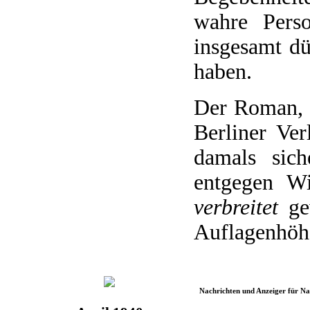
wahre Perso
insgesamt dü
haben.
Der Roman, 
Berliner Ver
damals sich
entgegen W
verbreitet
gew
Auflagenhöhe
Nachrichten und Anzeiger für N