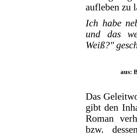
aufleben zu l
Ich habe neb
und das we
Weiß?" gesch
aus: 
Das Geleitwo
gibt den Inh
Roman verh
bzw. desse