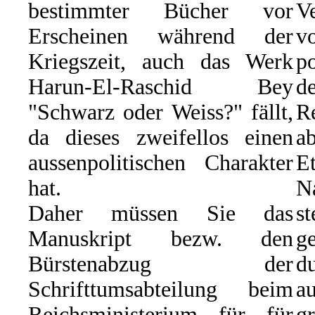
bestimmter Bücher vor
Ve
Erscheinen während der
Kriegszeit, auch das Werk
p
Harun-El-Raschid Bey
d
"Schwarz oder Weiss?" fällt,
R
da dieses zweifellos einen
ab
aussenpolitischen Charakter
E
hat.
N
Daher müssen Sie das
s
Manuskript bezw. den
g
Bürstenabzug der
du
Schrifttumsabteilung beim
a
Reichsministerium für für
g