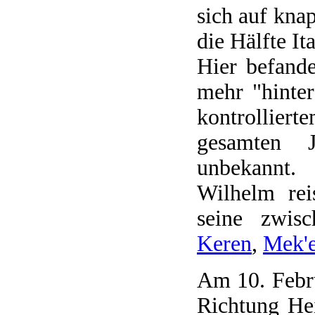
sich auf kna
die Hälfte Ita
Hier befand
mehr "hinter
kontrollier
gesamten J
unbekannt.
Wilhelm rei
seine zwisc
Keren
,
Mek'e
Am 10. Febru
Richtung He