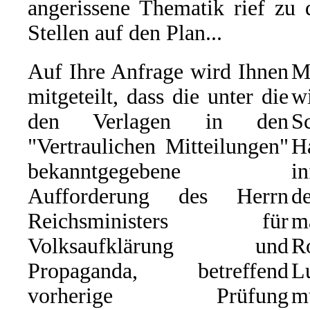
angerissene Thematik rief zu 
Stellen auf den Plan...
Auf Ihre Anfrage wird Ihnen
M
mitgeteilt, dass die unter die
w
den Verlagen in den
S
"Vertraulichen Mitteilungen"
H
bekanntgegebene
i
Aufforderung des Herrn
d
Reichsministers für
m
Volksaufklärung und
R
Propaganda, betreffend
L
vorherige Prüfung
m