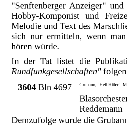
"Senftenberger Anzeiger" und 
Hobby-Komponist und Freizei
Melodie und Text des Marschlie
sich nur ermitteln, wenn man
hören würde.
In der Tat listet die Publika
Rundfunkgesellschaften"
folgen
3604
Bln 4697
Grubann, "Heil Hitler". M
Blasorcheste
Reddemann
Demzufolge wurde die Grubann