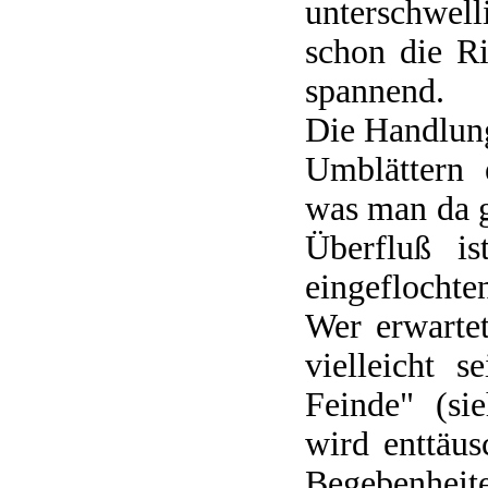
unterschwell
schon die R
spannend.
Die Handlung
Umblättern 
was man da g
Überfluß is
eingeflochte
Wer erwarte
vielleicht 
Feinde" (si
wird enttäu
Begebenheit