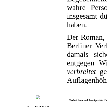
wahre Perso
insgesamt dü
haben.
Der Roman, 
Berliner Ver
damals sich
entgegen W
verbreitet
gew
Auflagenhöhe
Nachrichten und Anzeiger für N