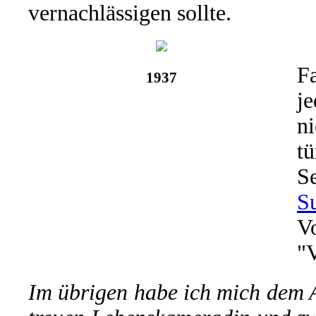
vernachlässigen sollte.
F
1937
je
ni
tü
S
S
V
"
Im übrigen habe ich mich dem 