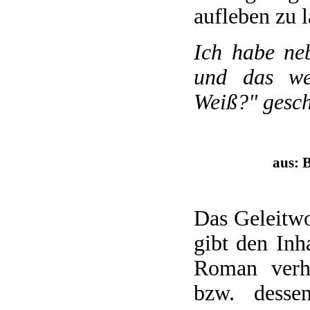
aufleben zu l
Ich habe neb
und das we
Weiß?" gesch
aus: 
Das Geleitwo
gibt den Inh
Roman verh
bzw. desse