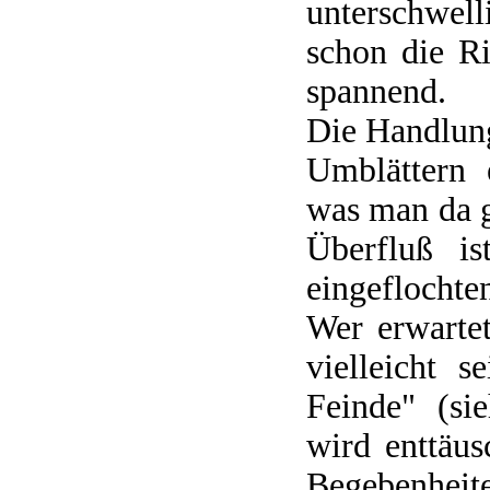
unterschwell
schon die R
spannend.
Die Handlung
Umblättern 
was man da g
Überfluß is
eingeflochte
Wer erwarte
vielleicht 
Feinde" (si
wird enttäu
Begebenheit