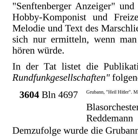
"Senftenberger Anzeiger" und 
Hobby-Komponist und Freizei
Melodie und Text des Marschlie
sich nur ermitteln, wenn man
hören würde.
In der Tat listet die Publika
Rundfunkgesellschaften"
folgen
3604
Bln 4697
Grubann, "Heil Hitler". M
Blasorcheste
Reddemann
Demzufolge wurde die Grubann