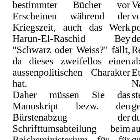
bestimmter Bücher vor
Ve
Erscheinen während der
Kriegszeit, auch das Werk
p
Harun-El-Raschid Bey
d
"Schwarz oder Weiss?" fällt,
R
da dieses zweifellos einen
ab
aussenpolitischen Charakter
E
hat.
N
Daher müssen Sie das
s
Manuskript bezw. den
g
Bürstenabzug der
du
Schrifttumsabteilung beim
a
Reichsministerium für für
g