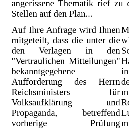
angerissene Thematik rief zu 
Stellen auf den Plan...
Auf Ihre Anfrage wird Ihnen
M
mitgeteilt, dass die unter die
w
den Verlagen in den
S
"Vertraulichen Mitteilungen"
H
bekanntgegebene
i
Aufforderung des Herrn
d
Reichsministers für
m
Volksaufklärung und
R
Propaganda, betreffend
L
vorherige Prüfung
m