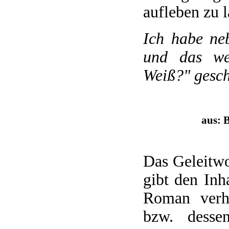
aufleben zu l
Ich habe neb
und das we
Weiß?" gesch
aus: 
Das Geleitwo
gibt den Inh
Roman verh
bzw. desse