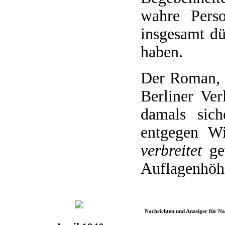
wahre Perso
insgesamt dü
haben.
Der Roman, 
Berliner Ver
damals sich
entgegen W
verbreitet
gew
Auflagenhöhe
Nachrichten und Anzeiger für N