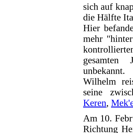
sich auf kna
die Hälfte Ita
Hier befand
mehr "hinter
kontrollier
gesamten J
unbekannt.
Wilhelm rei
seine zwisc
Keren
,
Mek'e
Am 10. Febru
Richtung He