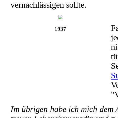
vernachlässigen sollte.
F
1937
je
ni
tü
S
S
V
"
Im übrigen habe ich mich dem 