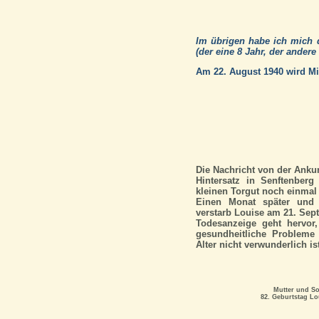
Im übrigen habe ich mich 
(der eine 8 Jahr, der ander
Am 22. August 1940 wird Mi
Die Nachricht von der Ankun
Hintersatz in Senftenber
kleinen Torgut noch einmal i
Einen Monat später und 
verstarb Louise am 21. Sep
Todesanzeige geht hervor
gesundheitliche Probleme
Alter nicht verwunderlich is
Mutter und S
82. Geburtstag Lo