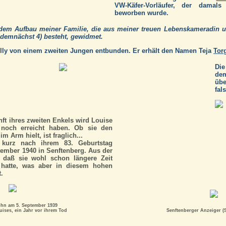
VW-Käfer-Vorläufer, der damal
beworben wurde.
dem Aufbau meiner Familie, die aus meiner treuen Lebenskameradin
e demnächst 4) besteht, gewidmet.
lly von einem zweiten Jungen entbunden. Er erhält den Namen Teja
Tor
Die
dem
übe
fal
ft ihres zweiten Enkels wird Louise
g noch erreicht haben. Ob sie den
m Arm hielt, ist fraglich...
kurz nach ihrem 83. Geburtstag
tember 1940 in Senftenberg. Aus der
, daß sie wohl schon längere Zeit
 hatte, was aber in diesem hohen
t.
ohn am 5. September 1939
uises, ein Jahr vor ihrem Tod
Senftenberger Anzeiger (