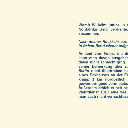
Womit Wilhelm junior in 
Nordafrika Geld verdiente
zusammen:
Nach meiner Rückkehr aus A
in freiem Beruf wieder au
Anhand von Fotos, die div
kann man davon ausgehen,
dabei nicht schlecht ging. 
seiner Bemerkung über
n
Berlin
nicht übertrieben ha
eines Eckhauses an der E
knapp 1 km nordöstlich d
gewinnbringend vermietete.
Außerdem erhielt er seit 
Wehrdienst 1919 eine wie
man auch nicht vernachlässi