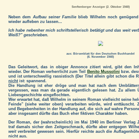
Senftenberger Anzeiger (2. Oktober 1940)
Neben dem
Aufbau seiner Familie
blieb Wilhelm noch genügend Z
wieder aufleben zu lassen...
Ich habe nebenher mich schriftstellerisch betätigt und das weit ve
Weiß?" geschrieben.
aus: Börsenblatt für den Deutschen Buchhandel
(6. November 1940)
Das Geleitwort, das in obiger Annonce zitiert wird, gibt den In
wieder. Der Roman verherrlicht zum Teil
Benito Mussolini
bzw. dess
und ist unterschwellig rassistisch (Der Titel allein gibt schon die
nicht
ist: spannend.
Die Handlung ist eher dröge und man hat nach dem Umblättern
vergessen, was man da gerade eigentlich gelesen hat. Zu allem Ü
Liebesgeschichte eingeflochten.
Wer erwartet hat, daß Wilhelm in seinem Roman vielleicht seine he
Feinde" (siehe weiter oben) verarbeiten würde, wird enttäuscht.
und Begebenheiten in der Handlung auf, die sich auf wahre Person
aber insgesamt dürfte das Buch eher fiktiven Charakter haben.
Der Roman, der (wahrscheinlich) im Mai 1940 im Berliner Verlag 
traf damals sicher den Zeitgeschmack, dürfte aber entgegen Wi
weit verbreitet
gewesen sein. Hierfür reichte auch die Auflagenhöh
nicht aus.