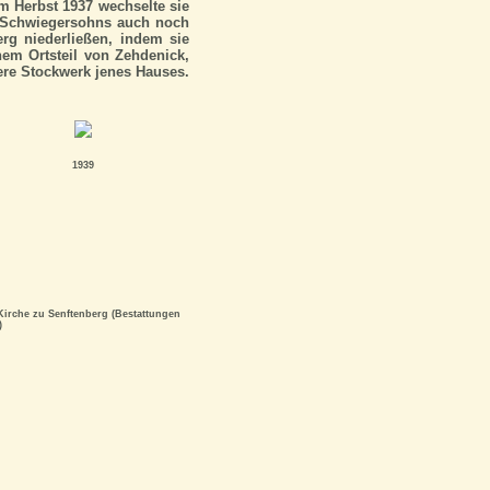
m Herbst 1937 wechselte sie
es Schwiegersohns auch noch
rg niederließen, indem sie
em Ortsteil von Zehdenick,
bere Stockwerk jenes Hauses.
1939
irche zu Senftenberg (Bestattungen
)