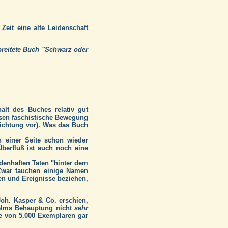
eit eine alte Leidenschaft
rbreitete Buch "Schwarz oder
halt des Buches relativ gut
en faschistische Bewegung
 Richtung vor). Was das Buch
 einer Seite schon wieder
berfluß ist auch noch eine
ldenhaften Taten "hinter dem
 Zwar tauchen einige Namen
en und Ereignisse beziehen,
Joh. Kasper & Co. erschien,
lhelms Behauptung
nicht
sehr
e von 5.000 Exemplaren gar