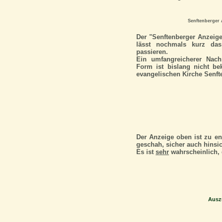
Senftenberger 
Der "Senftenberger Anzeige
lässt nochmals kurz da
passieren.
Ein umfangreicherer Nachr
Form ist bislang nicht be
evangelischen Kirche Senft
Der Anzeige oben ist zu en
geschah, sicher auch hinsic
Es ist
sehr
wahrscheinlich, 
Auszu