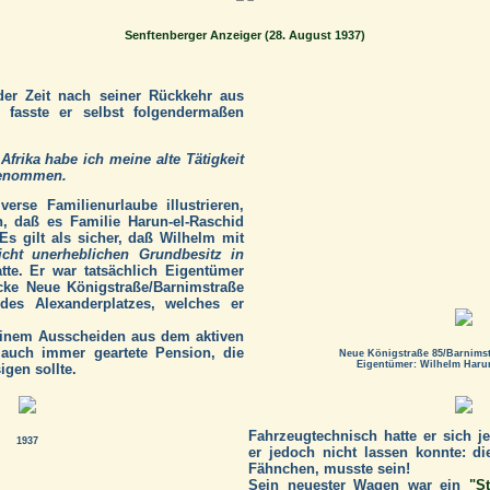
Senftenberger Anzeiger (28. August 1937)
der Zeit nach seiner Rückkehr aus
, fasste er selbst folgendermaßen
frika habe ich meine alte Tätigkeit
fgenommen.
erse Familienurlaube illustrieren,
 daß es Familie Harun-el-Raschid
Es gilt als sicher, daß Wilhelm mit
icht unerheblichen Grundbesitz in
tte. Er war tatsächlich Eigentümer
cke Neue Königstraße/Barnimstraße
es Alexanderplatzes, welches er
seinem Ausscheiden aus dem aktiven
 auch immer geartete Pension, die
Neue Königstraße 85/Barnimstr
Eigentümer: Wilhelm Haru
gen sollte.
Fahrzeugtechnisch hatte er sich je
1937
er jedoch nicht lassen konnte: di
Fähnchen, musste sein!
Sein neuester Wagen war ein
"S