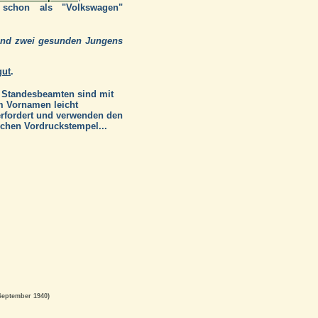
s schon als "Volkswagen"
 und zwei gesunden Jungens
gut
.
 Standesbeamten sind mit
 Vornamen leicht
rfordert und verwenden den
schen Vordruckstempel...
September 1940)