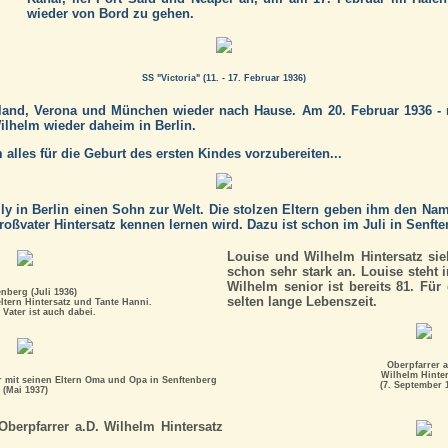
wieder von Bord zu gehen.
SS "Victoria" (11. - 17. Februar 1936)
land, Verona und München wieder nach Hause. Am 20. Februar 1936 - 
ilhelm wieder daheim in Berlin.
 alles für die Geburt des ersten Kindes vorzubereiten...
lly in Berlin einen Sohn zur Welt. Die stolzen Eltern geben ihm den N
Großvater Hintersatz kennen lernen wird. Dazu ist schon im Juli in Senfte
Louise und Wilhelm Hintersatz sie
schon sehr stark an. Louise steht 
Wilhelm senior ist bereits 81. Für
enberg (Juli 1936)
selten lange Lebenszeit.
ltern Hintersatz und Tante Hanni.
 Vater ist auch dabei.
Oberpfarrer a
Wilhelm Hinter
r mit seinen Eltern Oma und Opa in Senftenberg
(7. September 
(Mai 1937)
Oberpfarrer a.D. Wilhelm Hintersatz