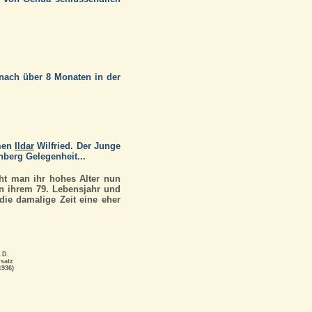
nach über 8 Monaten in der
amen
Ildar
Wilfried. Der Junge
nberg Gelegenheit...
ht man ihr hohes Alter nun
in ihrem 79. Lebensjahr und
 die damalige Zeit eine eher
.D.
satz
1936)