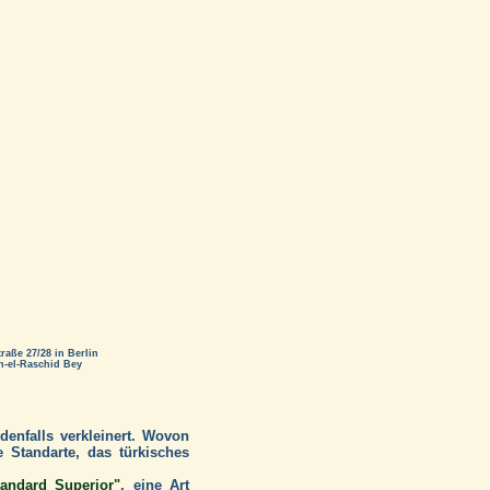
aße 27/28 in Berlin
n-el-Raschid Bey
denfalls verkleinert. Wovon
e Standarte, das türkisches
tandard Superior"
, eine Art