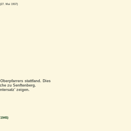
(27. Mai 1937)
berpfarrers stattfand. Dies
rche zu Senftenberg.
tersatz' zeigen.
 1945)