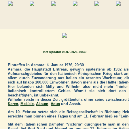
last update: 05.07.2026 14:39
Eintreffen in Asmara: 4. Januar 1936, 20:30.
Asmara, die Hauptstadt Eritreas, gewann spätestens ab 1932 als
Aufmarschgebietes für den Italienisch-Äthiopischen Krieg stark a
allem durch Zuwanderung aus Italien ein rasantes Wachstum; die
sich auf knapp 100.000 Einwohner, davon mehr als die Hälfte Italien
Hier befanden sich Milly und Wilhelm also nicht mehr "hinte
italienisch kontrolliertem Gebiet. Womit sie sich dort den
beschäftigten, ist unbekannt.
Wilhelm reiste in dieser Zeit größtenteils ohne seine zwischenzei
Keren
,
Mek'ele
,
Aksum
,
Adua
und Assab.
Am 10. Februar setzte sich die Reisegesellschaft in Richtung H
erreichte man binnen eines Tages und am 11. Februar hieß es "Lein
Mit dem italienischen Dampfer "Victoria" durchquerte man in de
Kanal, lief Port Said und Neapel an, um am 17. Februar im Hafe