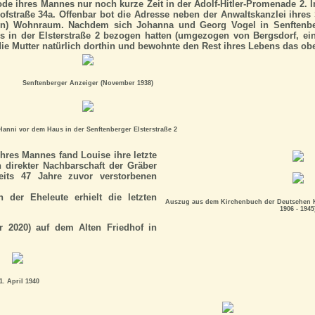
e ihres Mannes nur noch kurze Zeit in der Adolf-Hitler-Promenade 2. I
ofstraße 34a. Offenbar bot die Adresse neben der Anwaltskanzlei ihr
ten) Wohnraum. Nachdem sich Johanna und Georg Vogel in Senftenbe
s in der Elsterstraße 2 bezogen hatten (umgezogen von Bergsdorf, ein
 die Mutter natürlich dorthin und bewohnte den Rest ihres Lebens das o
Senftenberger Anzeiger (November 1938)
Hanni vor dem Haus in der Senftenberger Elsterstraße 2
hres Mannes fand Louise ihre letzte
 direkter Nachbarschaft der Gräber
eits 47 Jahre zuvor verstorbenen
 der Eheleute erhielt die letzten
Auszug aus dem Kirchenbuch der Deutschen K
1906 - 1945
r 2020) auf dem Alten Friedhof in
1. April 1940