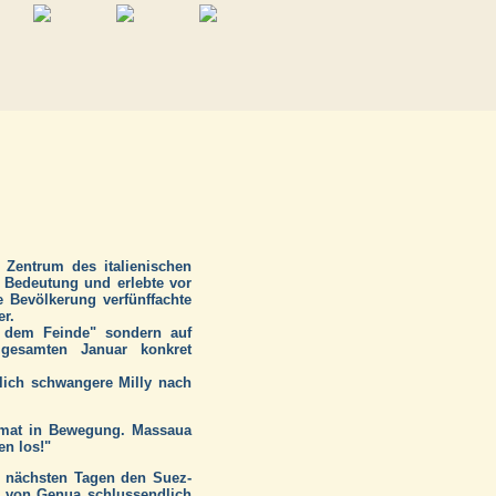
 Zentrum des italienischen
n Bedeutung und erlebte vor
 Bevölkerung verfünffachte
er.
r dem Feinde" sondern auf
 gesamten Januar konkret
tlich schwangere Milly nach
eimat in Bewegung. Massaua
en los!"
n nächsten Tagen den Suez-
n von Genua schlussendlich