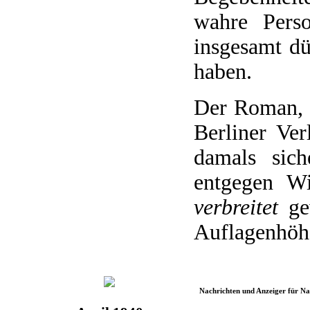
wahre Perso
insgesamt dü
haben.
Der Roman, 
Berliner Ver
damals sich
entgegen W
verbreitet
gew
Auflagenhöhe
Nachrichten und Anzeiger für N