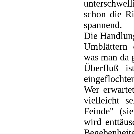
unterschwell
schon die R
spannend.
Die Handlung
Umblättern 
was man da g
Überfluß is
eingeflochte
Wer erwarte
vielleicht 
Feinde" (si
wird enttäu
Begebenheit