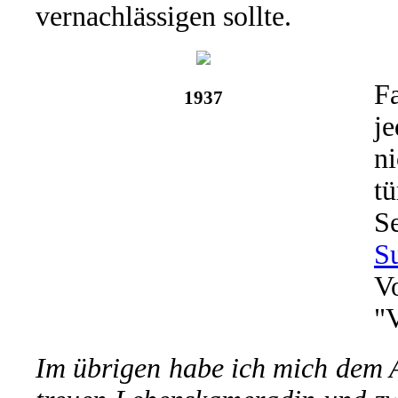
vernachlässigen sollte.
F
1937
je
ni
tü
S
S
V
"
Im übrigen habe ich mich dem 