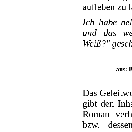
aufleben zu l
Ich habe neb
und das we
Weiß?" gesch
aus: 
Das Geleitwo
gibt den Inh
Roman verh
bzw. desse