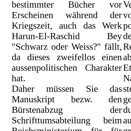
bestimmter Bücher vor
Ve
Erscheinen während der
Kriegszeit, auch das Werk
p
Harun-El-Raschid Bey
d
"Schwarz oder Weiss?" fällt,
R
da dieses zweifellos einen
ab
aussenpolitischen Charakter
E
hat.
N
Daher müssen Sie das
s
Manuskript bezw. den
g
Bürstenabzug der
du
Schrifttumsabteilung beim
a
Reichsministerium für für
g