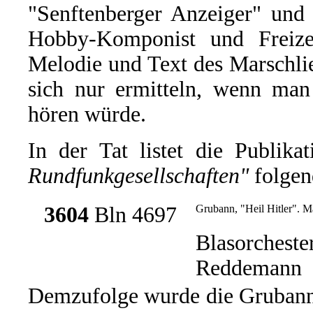
"Senftenberger Anzeiger" und 
Hobby-Komponist und Freizei
Melodie und Text des Marschlie
sich nur ermitteln, wenn man
hören würde.
In der Tat listet die Publika
Rundfunkgesellschaften"
folgen
3604
Bln 4697
Grubann, "Heil Hitler". M
Blasorcheste
Reddemann
Demzufolge wurde die Grubann