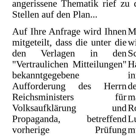
angerissene Thematik rief zu 
Stellen auf den Plan...
Auf Ihre Anfrage wird Ihnen
M
mitgeteilt, dass die unter die
w
den Verlagen in den
S
"Vertraulichen Mitteilungen"
H
bekanntgegebene
i
Aufforderung des Herrn
d
Reichsministers für
m
Volksaufklärung und
R
Propaganda, betreffend
L
vorherige Prüfung
m