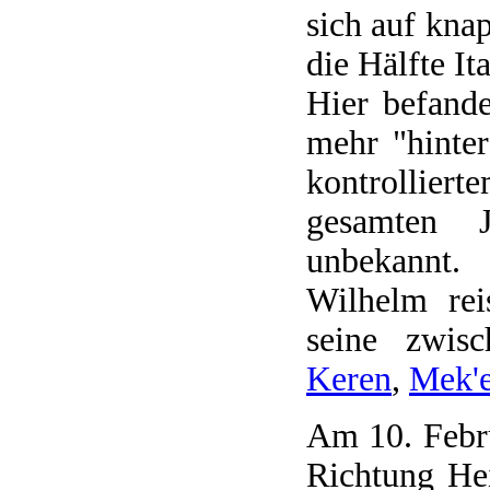
sich auf kna
die Hälfte Ita
Hier befand
mehr "hinter
kontrollier
gesamten J
unbekannt.
Wilhelm rei
seine zwisc
Keren
,
Mek'e
Am 10. Febru
Richtung He