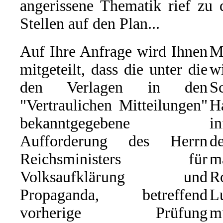
angerissene Thematik rief zu 
Stellen auf den Plan...
Auf Ihre Anfrage wird Ihnen
M
mitgeteilt, dass die unter die
w
den Verlagen in den
S
"Vertraulichen Mitteilungen"
H
bekanntgegebene
i
Aufforderung des Herrn
d
Reichsministers für
m
Volksaufklärung und
R
Propaganda, betreffend
L
vorherige Prüfung
m