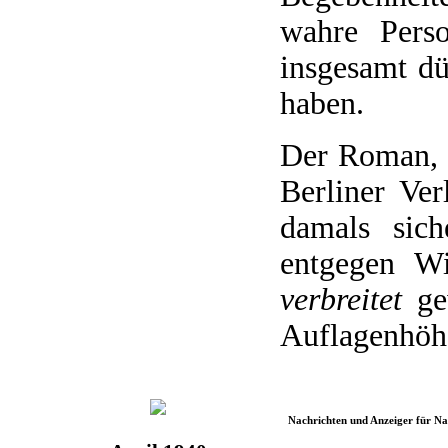
wahre Perso
insgesamt dü
haben.
Der Roman, 
Berliner Ver
damals sich
entgegen W
verbreitet
gew
Auflagenhöhe
Nachrichten und Anzeiger für N