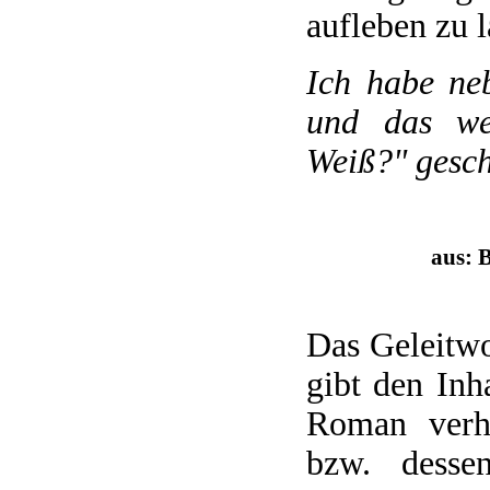
aufleben zu l
Ich habe neb
und das we
Weiß?" gesch
aus: 
Das Geleitwo
gibt den Inh
Roman verh
bzw. desse