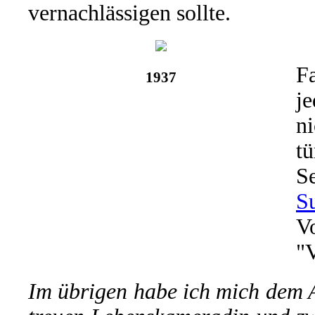
vernachlässigen sollte.
F
1937
je
ni
tü
S
S
V
"
Im übrigen habe ich mich dem 