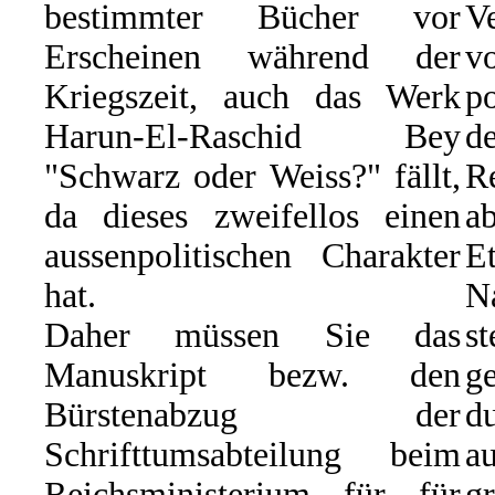
bestimmter Bücher vor
Ve
Erscheinen während der
Kriegszeit, auch das Werk
p
Harun-El-Raschid Bey
d
"Schwarz oder Weiss?" fällt,
R
da dieses zweifellos einen
ab
aussenpolitischen Charakter
E
hat.
N
Daher müssen Sie das
s
Manuskript bezw. den
g
Bürstenabzug der
du
Schrifttumsabteilung beim
a
Reichsministerium für für
g