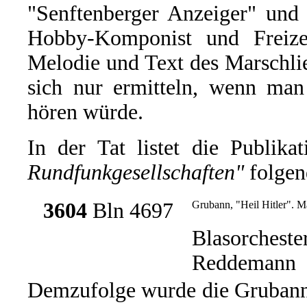
"Senftenberger Anzeiger" und 
Hobby-Komponist und Freizei
Melodie und Text des Marschlie
sich nur ermitteln, wenn man
hören würde.
In der Tat listet die Publika
Rundfunkgesellschaften"
folgen
3604
Bln 4697
Grubann, "Heil Hitler". M
Blasorcheste
Reddemann
Demzufolge wurde die Grubann