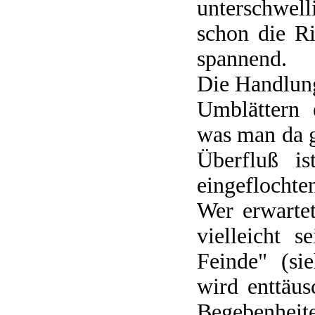
unterschwell
schon die R
spannend.
Die Handlung
Umblättern 
was man da g
Überfluß is
eingeflochte
Wer erwarte
vielleicht 
Feinde" (si
wird enttäu
Begebenheit