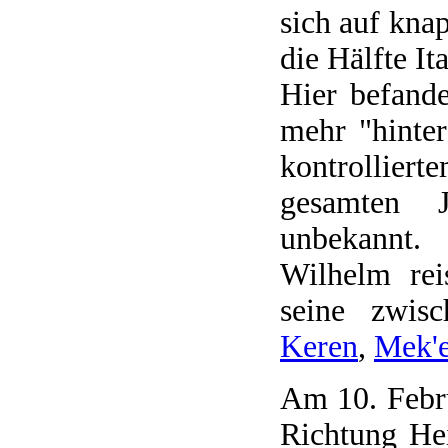
sich auf kna
die Hälfte Ita
Hier befand
mehr "hinter
kontrollier
gesamten J
unbekannt.
Wilhelm rei
seine zwisc
Keren
,
Mek'e
Am 10. Febru
Richtung He