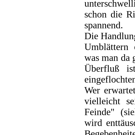
unterschwell
schon die R
spannend.
Die Handlung
Umblättern 
was man da g
Überfluß is
eingeflochte
Wer erwarte
vielleicht 
Feinde" (si
wird enttäu
Begebenheit