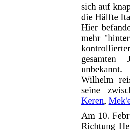
sich auf kna
die Hälfte Ita
Hier befand
mehr "hinter
kontrollier
gesamten J
unbekannt.
Wilhelm rei
seine zwisc
Keren
,
Mek'e
Am 10. Febru
Richtung He