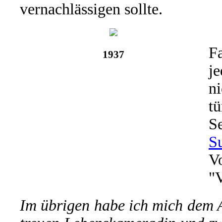
vernachlässigen sollte.
F
1937
je
ni
tü
S
S
V
"
Im übrigen habe ich mich dem 