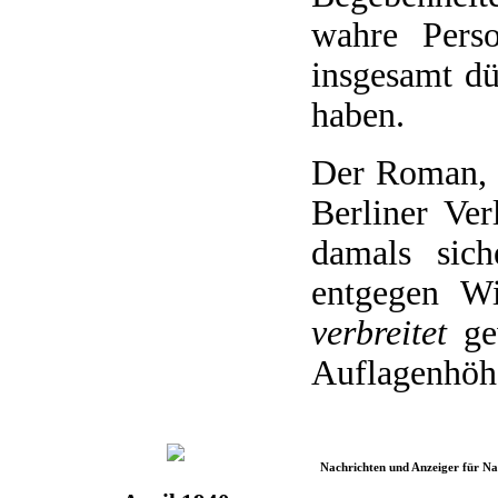
wahre Perso
insgesamt dü
haben.
Der Roman, 
Berliner Ver
damals sich
entgegen W
verbreitet
gew
Auflagenhöhe
Nachrichten und Anzeiger für N