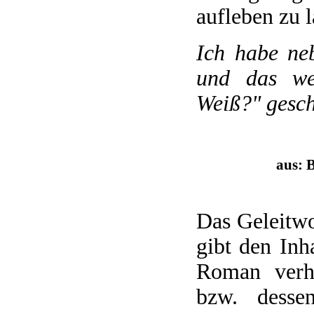
aufleben zu l
Ich habe neb
und das we
Weiß?" gesch
aus: 
Das Geleitwo
gibt den Inh
Roman verh
bzw. desse