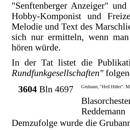
"Senftenberger Anzeiger" und 
Hobby-Komponist und Freizei
Melodie und Text des Marschlie
sich nur ermitteln, wenn man
hören würde.
In der Tat listet die Publika
Rundfunkgesellschaften"
folgen
3604
Bln 4697
Grubann, "Heil Hitler". M
Blasorcheste
Reddemann
Demzufolge wurde die Grubann