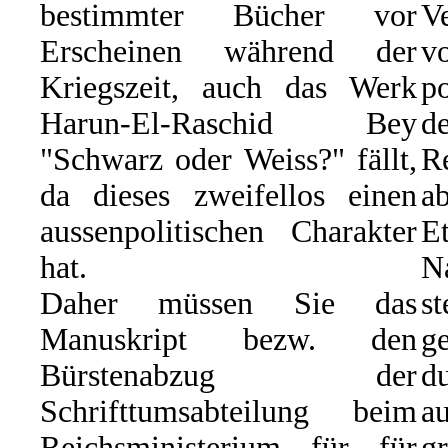
bestimmter Bücher vor
Ve
Erscheinen während der
Kriegszeit, auch das Werk
p
Harun-El-Raschid Bey
d
"Schwarz oder Weiss?" fällt,
R
da dieses zweifellos einen
ab
aussenpolitischen Charakter
E
hat.
N
Daher müssen Sie das
s
Manuskript bezw. den
g
Bürstenabzug der
du
Schrifttumsabteilung beim
a
Reichsministerium für für
g