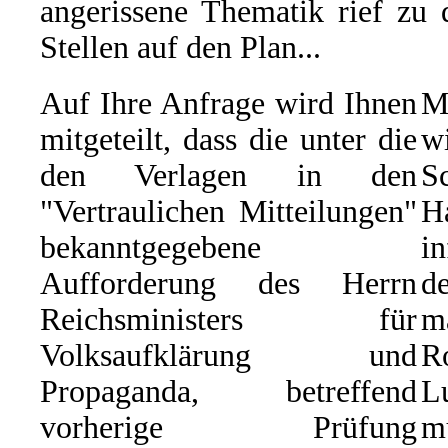
angerissene Thematik rief zu 
Stellen auf den Plan...
Auf Ihre Anfrage wird Ihnen
M
mitgeteilt, dass die unter die
w
den Verlagen in den
S
"Vertraulichen Mitteilungen"
H
bekanntgegebene
i
Aufforderung des Herrn
d
Reichsministers für
m
Volksaufklärung und
R
Propaganda, betreffend
L
vorherige Prüfung
m