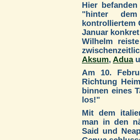
Hier befanden
"hinter dem
kontrolliertem
Januar konkret
Wilhelm reiste
zwischenzeitl
Aksum
,
Adua
u
Am 10. Februa
Richtung Heim
binnen eines T
los!"
Mit dem itali
man in den nä
Said und Neap
Genua schlusse