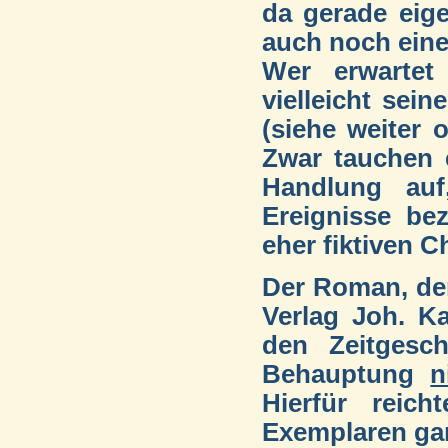
da gerade eige
auch noch eine
Wer erwarte
vielleicht sei
(siehe weiter 
Zwar tauchen 
Handlung au
Ereignisse be
eher fiktiven C
Der Roman, der
Verlag Joh. Ka
den Zeitgesc
Behauptung
n
Hierfür reic
Exemplaren gar