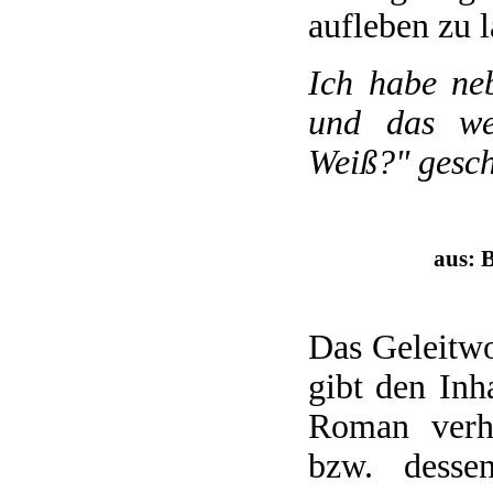
aufleben zu l
Ich habe neb
und das we
Weiß?" gesch
aus: 
Das Geleitwo
gibt den Inh
Roman verh
bzw. desse