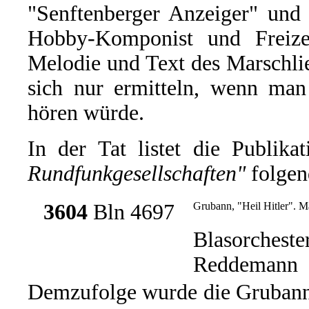
"Senftenberger Anzeiger" und 
Hobby-Komponist und Freizei
Melodie und Text des Marschlie
sich nur ermitteln, wenn man
hören würde.
In der Tat listet die Publika
Rundfunkgesellschaften"
folgen
3604
Bln 4697
Grubann, "Heil Hitler". M
Blasorcheste
Reddemann
Demzufolge wurde die Grubann