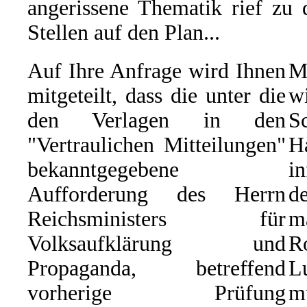
angerissene Thematik rief zu 
Stellen auf den Plan...
Auf Ihre Anfrage wird Ihnen
M
mitgeteilt, dass die unter die
w
den Verlagen in den
S
"Vertraulichen Mitteilungen"
H
bekanntgegebene
i
Aufforderung des Herrn
d
Reichsministers für
m
Volksaufklärung und
R
Propaganda, betreffend
L
vorherige Prüfung
m