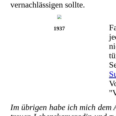
vernachlässigen sollte.
F
1937
je
ni
tü
S
S
V
"
Im übrigen habe ich mich dem 