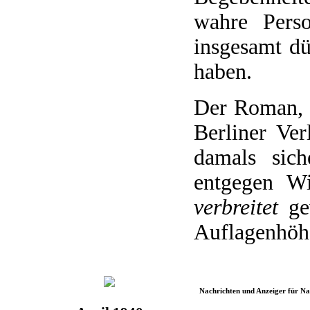
wahre Perso
insgesamt dü
haben.
Der Roman, 
Berliner Ver
damals sich
entgegen W
verbreitet
gew
Auflagenhöhe
Nachrichten und Anzeiger für N