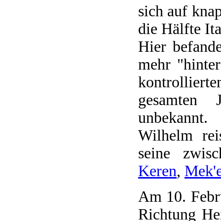
sich auf kna
die Hälfte Ita
Hier befand
mehr "hinter
kontrollier
gesamten J
unbekannt.
Wilhelm rei
seine zwisc
Keren
,
Mek'e
Am 10. Febru
Richtung He