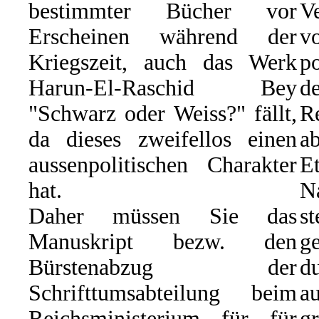
bestimmter Bücher vor
Ve
Erscheinen während der
Kriegszeit, auch das Werk
p
Harun-El-Raschid Bey
d
"Schwarz oder Weiss?" fällt,
R
da dieses zweifellos einen
ab
aussenpolitischen Charakter
E
hat.
N
Daher müssen Sie das
s
Manuskript bezw. den
g
Bürstenabzug der
du
Schrifttumsabteilung beim
a
Reichsministerium für für
g