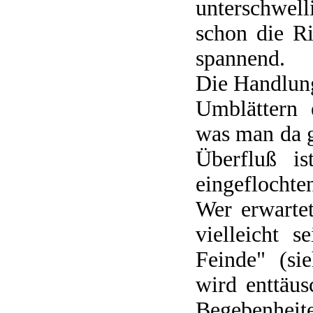
unterschwell
schon die R
spannend.
Die Handlung
Umblättern 
was man da g
Überfluß is
eingeflochte
Wer erwarte
vielleicht 
Feinde" (si
wird enttäu
Begebenheit