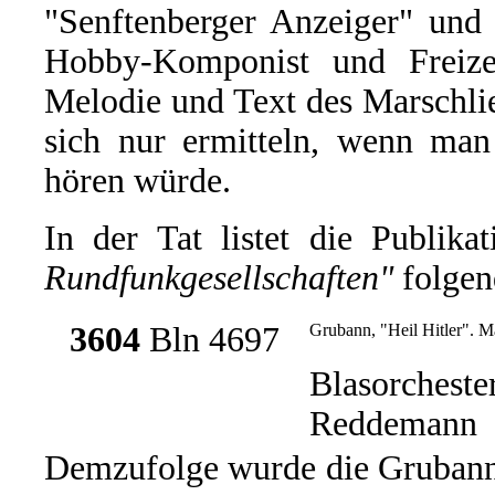
"Senftenberger Anzeiger" und 
Hobby-Komponist und Freizei
Melodie und Text des Marschlie
sich nur ermitteln, wenn man
hören würde.
In der Tat listet die Publika
Rundfunkgesellschaften"
folgen
3604
Bln 4697
Grubann, "Heil Hitler". M
Blasorcheste
Reddemann
Demzufolge wurde die Grubann