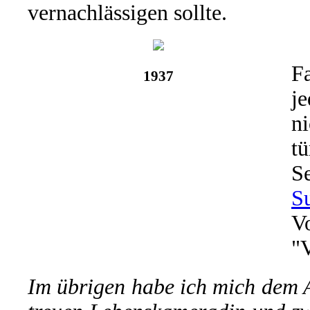
vernachlässigen sollte.
F
1937
je
ni
tü
S
S
V
"
Im übrigen habe ich mich dem 