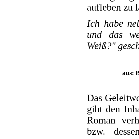
aufleben zu l
Ich habe neb
und das we
Weiß?" gesch
aus: 
Das Geleitwo
gibt den Inh
Roman verh
bzw. desse