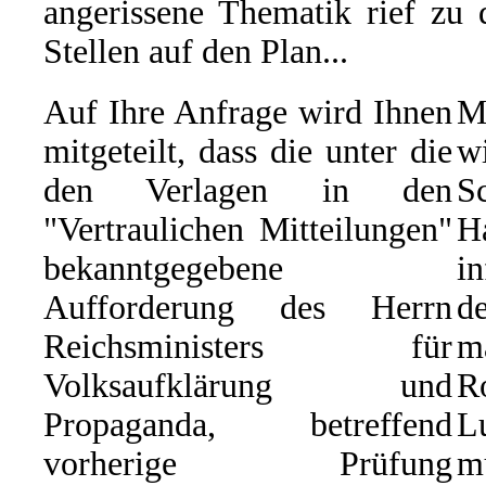
angerissene Thematik rief zu 
Stellen auf den Plan...
Auf Ihre Anfrage wird Ihnen
M
mitgeteilt, dass die unter die
w
den Verlagen in den
S
"Vertraulichen Mitteilungen"
H
bekanntgegebene
i
Aufforderung des Herrn
d
Reichsministers für
m
Volksaufklärung und
R
Propaganda, betreffend
L
vorherige Prüfung
m