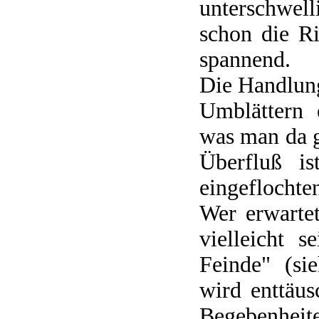
unterschwell
schon die R
spannend.
Die Handlung
Umblättern 
was man da g
Überfluß is
eingeflochte
Wer erwarte
vielleicht 
Feinde" (si
wird enttäu
Begebenheit