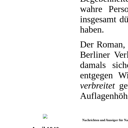
wahre Perso
insgesamt dü
haben.
Der Roman, 
Berliner Ver
damals sich
entgegen W
verbreitet
gew
Auflagenhöhe
Nachrichten und Anzeiger für N