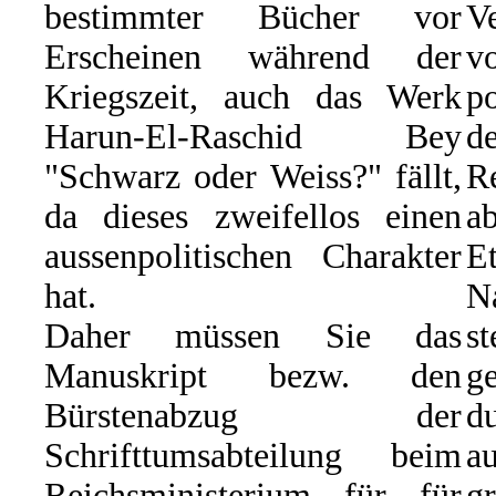
bestimmter Bücher vor
Ve
Erscheinen während der
Kriegszeit, auch das Werk
p
Harun-El-Raschid Bey
d
"Schwarz oder Weiss?" fällt,
R
da dieses zweifellos einen
ab
aussenpolitischen Charakter
E
hat.
N
Daher müssen Sie das
s
Manuskript bezw. den
g
Bürstenabzug der
du
Schrifttumsabteilung beim
a
Reichsministerium für für
g