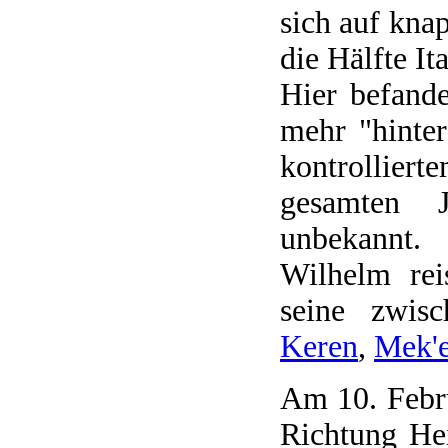
sich auf kna
die Hälfte Ita
Hier befand
mehr "hinter
kontrollier
gesamten J
unbekannt.
Wilhelm rei
seine zwisc
Keren
,
Mek'e
Am 10. Febru
Richtung He