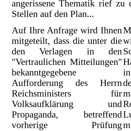
angerissene Thematik rief zu 
Stellen auf den Plan...
Auf Ihre Anfrage wird Ihnen
M
mitgeteilt, dass die unter die
w
den Verlagen in den
S
"Vertraulichen Mitteilungen"
H
bekanntgegebene
i
Aufforderung des Herrn
d
Reichsministers für
m
Volksaufklärung und
R
Propaganda, betreffend
L
vorherige Prüfung
m