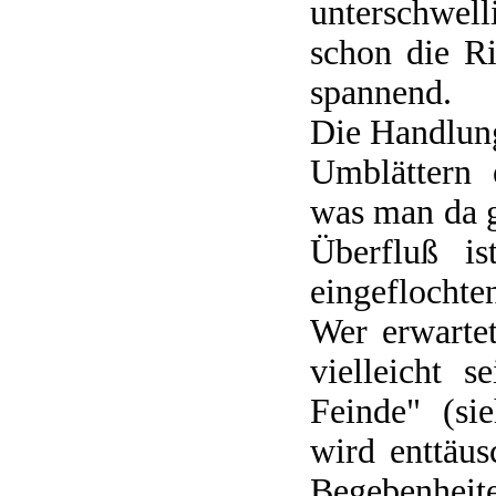
unterschwell
schon die R
spannend.
Die Handlung
Umblättern 
was man da g
Überfluß is
eingeflochte
Wer erwarte
vielleicht 
Feinde" (si
wird enttäu
Begebenheit