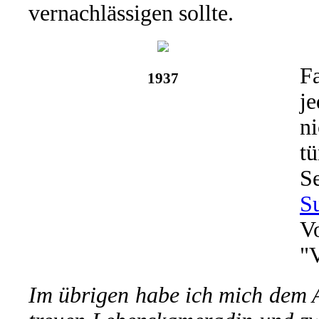
vernachlässigen sollte.
F
1937
je
ni
tü
S
S
V
"
Im übrigen habe ich mich dem 