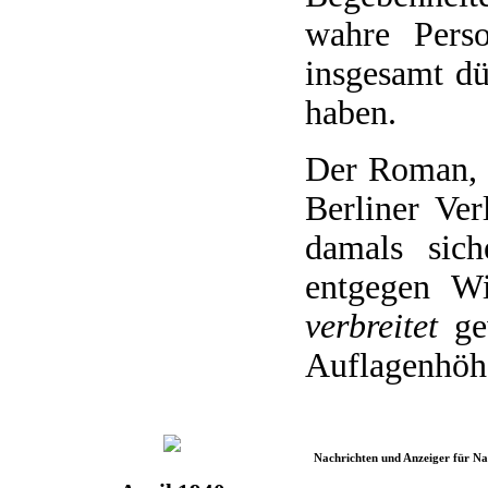
wahre Perso
insgesamt dü
haben.
Der Roman, 
Berliner Ver
damals sich
entgegen W
verbreitet
gew
Auflagenhöhe
Nachrichten und Anzeiger für N