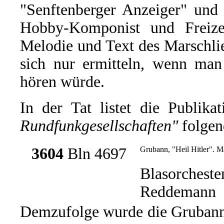
"Senftenberger Anzeiger" und 
Hobby-Komponist und Freizei
Melodie und Text des Marschlie
sich nur ermitteln, wenn man
hören würde.
In der Tat listet die Publika
Rundfunkgesellschaften"
folgen
3604
Bln 4697
Grubann, "Heil Hitler". M
Blasorcheste
Reddemann
Demzufolge wurde die Grubann