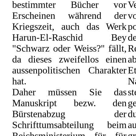
bestimmter Bücher vor
Ve
Erscheinen während der
Kriegszeit, auch das Werk
p
Harun-El-Raschid Bey
d
"Schwarz oder Weiss?" fällt,
R
da dieses zweifellos einen
ab
aussenpolitischen Charakter
E
hat.
N
Daher müssen Sie das
s
Manuskript bezw. den
g
Bürstenabzug der
du
Schrifttumsabteilung beim
a
Reichsministerium für für
g