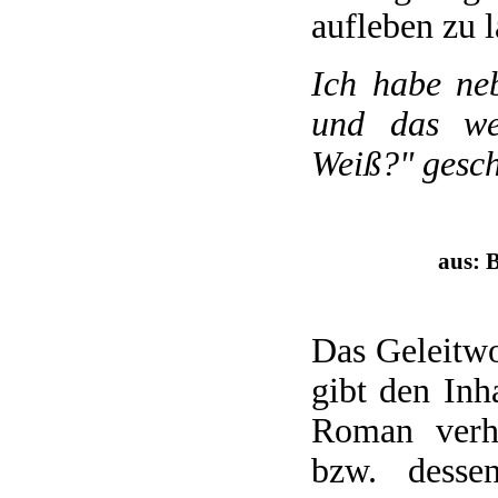
aufleben zu l
Ich habe neb
und das we
Weiß?" gesch
aus: 
Das Geleitwo
gibt den Inh
Roman verh
bzw. desse