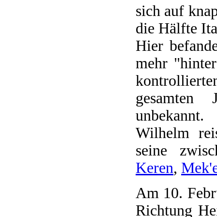
sich auf kna
die Hälfte Ita
Hier befand
mehr "hinter
kontrollier
gesamten J
unbekannt.
Wilhelm rei
seine zwisc
Keren
,
Mek'e
Am 10. Febru
Richtung He