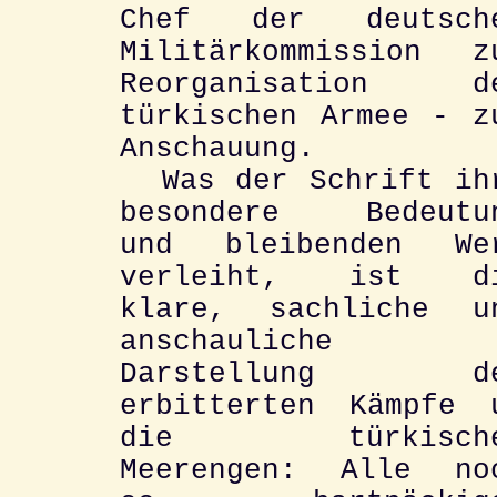
Chef der deutsch
Militärkommission z
Reorganisation d
türkischen Armee - z
Anschauung.
Was der Schrift ih
besondere Bedeutu
und bleibenden We
verleiht, ist d
klare, sachliche u
anschauliche
Darstellung d
erbitterten Kämpfe 
die türkische
Meerengen: Alle no