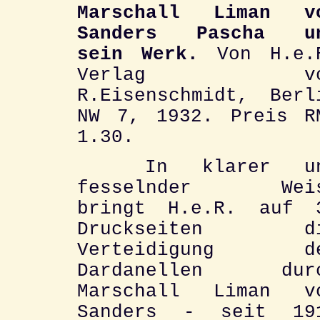
Marschall Liman v
Sanders Pascha u
sein Werk.
Von H.e.
Verlag vo
R.Eisenschmidt, Berl
NW 7, 1932. Preis R
1.30.
In klarer un
fesselnder Wei
bringt H.e.R. auf 
Druckseiten d
Verteidigung d
Dardanellen dur
Marschall Liman v
Sanders - seit 19