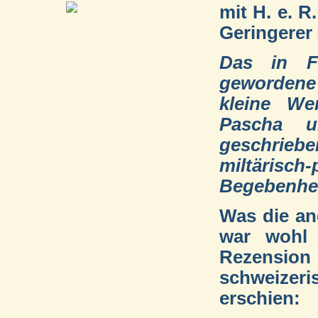
mit H. e. R
Geringerer
Das in Fa
gewordene
kleine We
Pascha 
geschrie
miltärisch
Begebenhei
Was die an
war wohl 
Rezension 
schweizeri
erschien: