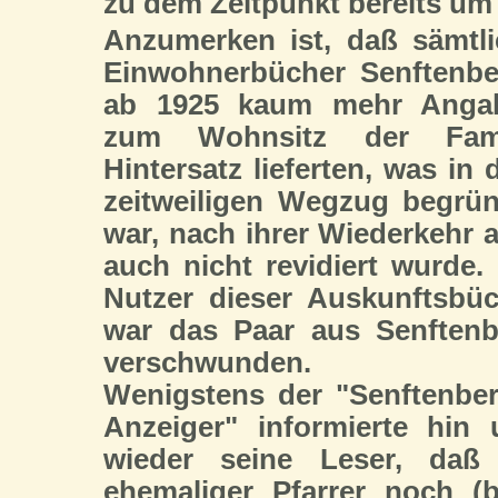
zu dem Zeitpunkt bereits um d
Anzumerken ist, daß sämtl
Einwohnerbücher Senftenbe
ab 1925 kaum mehr Anga
zum Wohnsitz der Fami
Hintersatz lieferten, was in
zeitweiligen Wegzug begrü
war, nach ihrer Wiederkehr 
auch nicht revidiert wurde.
Nutzer dieser Auskunftsbü
war das Paar aus Senftenb
verschwunden.
Wenigstens der "Senftenbe
Anzeiger" informierte hin
wieder seine Leser, daß 
ehemaliger Pfarrer noch (