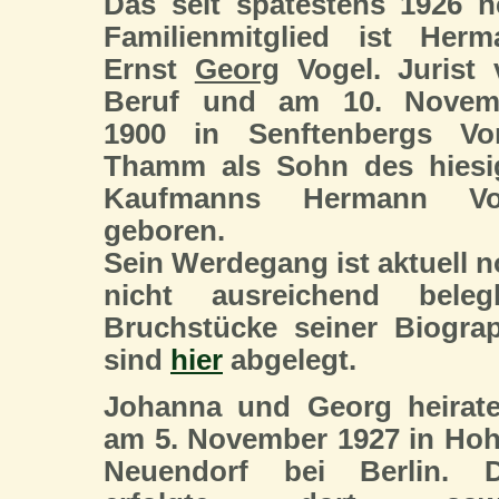
Das seit spätestens 1926 
Familienmitglied ist Herm
Ernst
Georg
Vogel. Jurist 
Beruf und am 10. Novem
1900 in Senftenbergs Vor
Thamm als Sohn des hiesi
Kaufmanns Hermann Vo
geboren.
Sein Werdegang ist aktuell 
nicht ausreichend belegb
Bruchstücke seiner Biogra
sind
hier
abgelegt.
Johanna und Georg heirate
am 5. November 1927 in Ho
Neuendorf bei Berlin. D