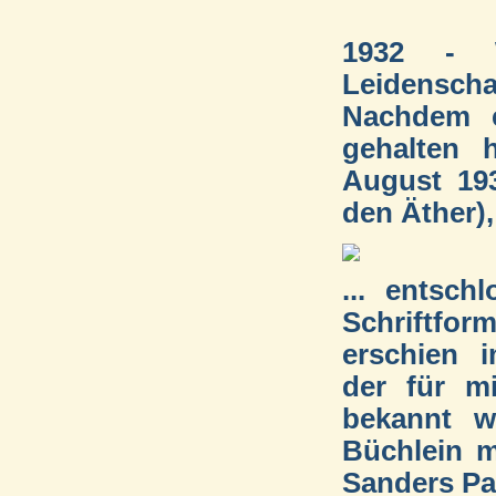
1932 - W
Leidenschaf
Nachdem e
gehalten 
August 19
den Äther), 
... entsch
Schriftfo
erschien i
der für mi
bekannt w
Büchlein m
Sanders Pa