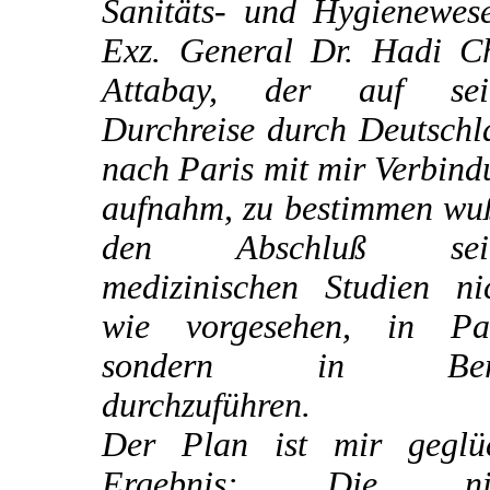
Sanitäts- und Hygienewese
Exz. General Dr. Hadi C
Attabay, der auf sei
Durchreise durch Deutschl
nach Paris mit mir Verbin
aufnahm, zu bestimmen wuß
den Abschluß sein
medizinischen Studien nic
wie vorgesehen, in Par
sondern in Berl
durchzuführen.
Der Plan ist mir geglüc
Ergebnis: Die nic