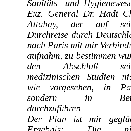
Sanitäts- und Hygienewese
Exz. General Dr. Hadi C
Attabay, der auf sei
Durchreise durch Deutschl
nach Paris mit mir Verbin
aufnahm, zu bestimmen wuß
den Abschluß sein
medizinischen Studien nic
wie vorgesehen, in Par
sondern in Berl
durchzuführen.
Der Plan ist mir geglüc
Ergebnis: Die nic