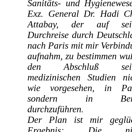
Sanitäts- und Hygienewese
Exz. General Dr. Hadi C
Attabay, der auf sei
Durchreise durch Deutschl
nach Paris mit mir Verbin
aufnahm, zu bestimmen wuß
den Abschluß sein
medizinischen Studien nic
wie vorgesehen, in Par
sondern in Berl
durchzuführen.
Der Plan ist mir geglüc
Ergebnis: Die nic