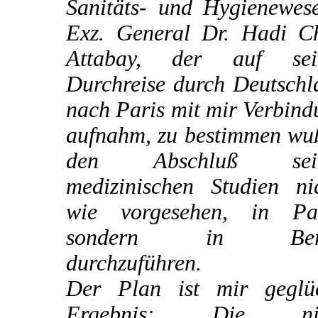
Sanitäts- und Hygienewese
Exz. General Dr. Hadi C
Attabay, der auf sei
Durchreise durch Deutschl
nach Paris mit mir Verbin
aufnahm, zu bestimmen wuß
den Abschluß sein
medizinischen Studien nic
wie vorgesehen, in Par
sondern in Berl
durchzuführen.
Der Plan ist mir geglüc
Ergebnis: Die nic