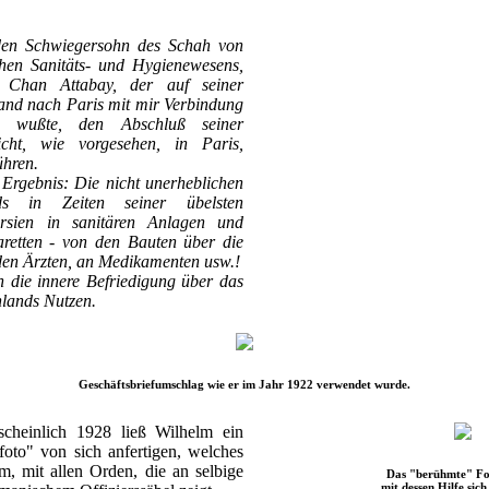
den Schwiegersohn des Schah von
chen Sanitäts- und Hygienewesens,
 Chan Attabay, der auf seiner
and nach Paris mit mir Verbindung
n wußte, den Abschluß seiner
icht, wie vorgesehen, in Paris,
ühren.
 Ergebnis: Die nicht unerheblichen
nds in Zeiten seiner übelsten
rsien in sanitären Anlagen und
zaretten - von den Bauten über die
 den Ärzten, an Medikamenten usw.!
n die innere Befriedigung über das
lands Nutzen.
Geschäftsbriefumschlag wie er im Jahr 1922 verwendet wurde.
cheinlich 1928 ließ Wilhelm ein
foto" von sich anfertigen, welches
m, mit allen Orden, die an selbige
Das "berühmte" Fo
mit dessen Hilfe sich