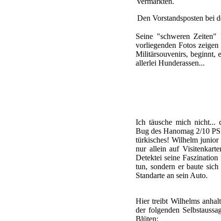
vermarkten.
Den Vorstandsposten bei de
Seine "schweren Zeiten"
vorliegenden Fotos zeigen
Militärsouvenirs, beginnt,
allerlei Hunderassen...
Ich täusche mich nicht..
Bug des Hanomag 2/10 PS 
türkisches! Wilhelm junior
nur allein auf Visitenkart
Detektei seine Faszinatio
tun, sondern er baute sic
Standarte an sein Auto.
Hier treibt Wilhelms anhal
der folgenden Selbstauss
Blüten: