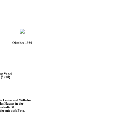
Oktober 1930
rg Vogel
 (1928)
e Louise und Wilhelm
des Hauses in der
nstraße 31.
der mit aufs Foto.