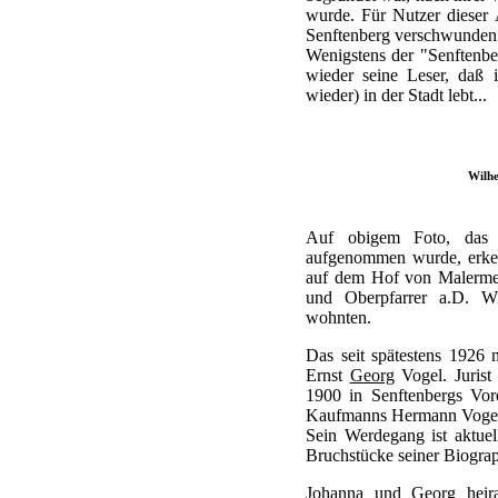
wurde. Für Nutzer dieser
Senftenberg verschwunden
Wenigstens der "Senftenbe
wieder seine Leser, daß 
wieder) in der Stadt lebt...
Wilhe
Auf obigem Foto, das 
aufgenommen wurde, erke
auf dem Hof von Malermei
und Oberpfarrer a.D. Wi
wohnten.
Das seit spätestens 1926 
Ernst
Georg
Vogel. Juris
1900 in Senftenbergs Vor
Kaufmanns Hermann Vogel
Sein Werdegang ist aktuel
Bruchstücke seiner Biogra
Johanna und Georg heir