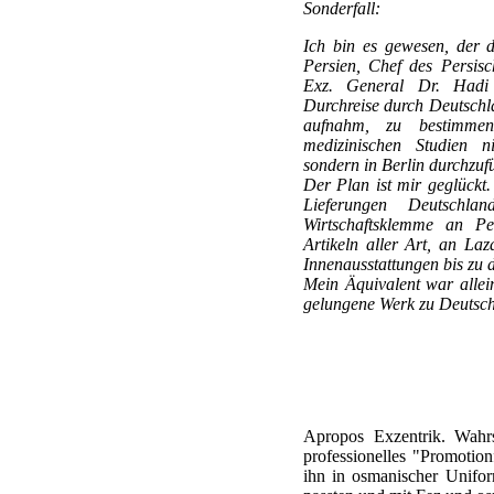
Sonderfall:
Ich bin es gewesen, der 
Persien, Chef des Persis
Exz. General Dr. Hadi
Durchreise durch Deutschl
aufnahm, zu bestimme
medizinischen Studien n
sondern in Berlin durchzuf
Der Plan ist mir geglückt.
Lieferungen Deutschla
Wirtschaftsklemme an Pe
Artikeln aller Art, an La
Innenausstattungen bis zu
Mein Äquivalent war allei
gelungene Werk zu Deutsch
Apropos Exzentrik. Wahrs
professionelles "Promotion
ihn in osmanischer Unifor