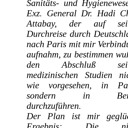
Sanitäts- und Hygienewese
Exz. General Dr. Hadi C
Attabay, der auf sei
Durchreise durch Deutschl
nach Paris mit mir Verbin
aufnahm, zu bestimmen wuß
den Abschluß sein
medizinischen Studien nic
wie vorgesehen, in Par
sondern in Berl
durchzuführen.
Der Plan ist mir geglüc
Ergebnis: Die nic