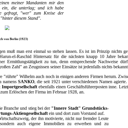
 einen meiner Mandanten mir den
ein, die unterlag; und ich habe
nie gefragt, "wer" zum Kreise der
"hinter diesem Stand".
ch von Berlin (1923)
en muß man erst einmal so stehen lassen. Es ist im Prinzip nichts g
run-el-Raschid Hintersatz für die nächsten knapp 10 Jahre bekan
einer Ermittlungstätigkeit zu tun, denn entsprechende Nachweise dü
roßen Zahl" an Zeugnissen seiner Einsätze ist jedenfalls nichts bekannt 
e "rührte" Wilhelm auch noch in einigen anderen Firmen herum. Zwi
rma namens
SANKO
, die seit 1921 unter verschiedenen Namen agierte.
mportgesellschaft
ebenfalls einen Geschäftsführerposten inne. Letzt
 zum Erlöschen der Firma im Februar 1928, an.
e Branche und stieg bei der
"Innere Stadt" Grundstücks-
ungs-Aktiengesellschaft
ein und dort zum Vorstand auf.
irtschaftszweig, der ihn motivierte, nicht nur fremder Leute
 sondern auch eigene Immobilien zu erwerben und zu