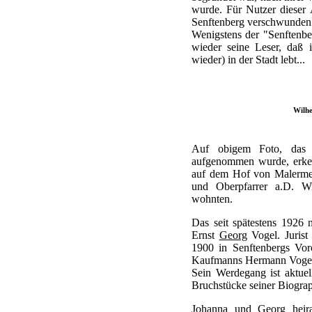
wurde. Für Nutzer dieser
Senftenberg verschwunden
Wenigstens der "Senftenbe
wieder seine Leser, daß 
wieder) in der Stadt lebt...
Wilhe
Auf obigem Foto, das 
aufgenommen wurde, erke
auf dem Hof von Malermei
und Oberpfarrer a.D. Wi
wohnten.
Das seit spätestens 1926 
Ernst
Georg
Vogel. Juris
1900 in Senftenbergs Vor
Kaufmanns Hermann Vogel
Sein Werdegang ist aktuel
Bruchstücke seiner Biogra
Johanna und Georg heir