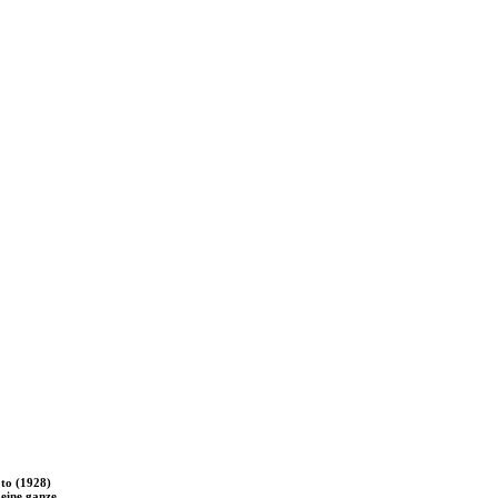
to (1928)
 eine ganze