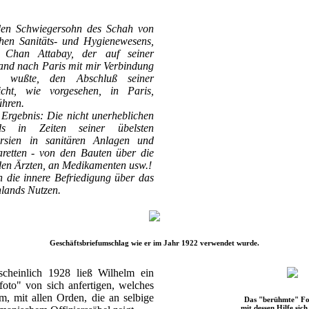
den Schwiegersohn des Schah von
chen Sanitäts- und Hygienewesens,
 Chan Attabay, der auf seiner
and nach Paris mit mir Verbindung
n wußte, den Abschluß seiner
icht, wie vorgesehen, in Paris,
ühren.
 Ergebnis: Die nicht unerheblichen
nds in Zeiten seiner übelsten
rsien in sanitären Anlagen und
zaretten - von den Bauten über die
 den Ärzten, an Medikamenten usw.!
n die innere Befriedigung über das
lands Nutzen.
Geschäftsbriefumschlag wie er im Jahr 1922 verwendet wurde.
cheinlich 1928 ließ Wilhelm ein
foto" von sich anfertigen, welches
m, mit allen Orden, die an selbige
Das "berühmte" Fo
mit dessen Hilfe sich