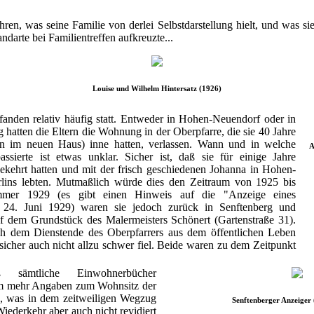
hren, was seine Familie von derlei Selbstdarstellung hielt, und was s
darte bei Familientreffen aufkreuzte...
Louise und Wilhelm Hintersatz (1926)
fanden relativ häufig statt. Entweder in Hohen-Neuendorf oder in
 hatten die Eltern die Wohnung in der Oberpfarre, die sie 40 Jahre
ann im neuen Haus) inne hatten, verlassen. Wann und in welche
A
ssierte ist etwas unklar. Sicher ist, daß sie für einige Jahre
kehrt hatten und mit der frisch geschiedenen Johanna in Hohen-
ins lebten. Mutmaßlich würde dies den Zeitraum von 1925 bis
mer 1929 (es gibt einen Hinweis auf die "Anzeige eines
24. Juni 1929) waren sie jedoch zurück in Senftenberg und
 dem Grundstück des Malermeisters Schönert (Gartenstraße 31).
h dem Dienstende des Oberpfarrers aus dem öffentlichen Leben
icher auch nicht allzu schwer fiel. Beide waren zu dem Zeitpunkt
 sämtliche Einwohnerbücher
m mehr Angaben zum Wohnsitz der
en, was in dem zeitweiligen Wegzug
Senftenberger Anzeiger
iederkehr aber auch nicht revidiert