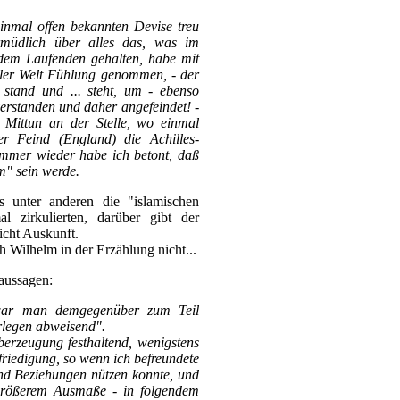
inmal offen bekannten Devise treu
müdlich über alles das, was im
 dem Laufenden gehalten, habe mit
ller Welt Fühlung genommen, - der
 stand und ... steht, um - ebenso
verstanden und daher angefeindet! -
 Mittun an der Stelle, wo einmal
ter Feind (England) die Achilles-
immer wieder habe ich betont, daß
m" sein werde.
s unter anderen die "islamischen
l zirkulierten, darüber gibt der
icht Auskunft.
ch Wilhelm in der Erzählung nicht...
aussagen:
 war man demgegenüber zum Teil
erlegen abweisend".
berzeugung festhaltend, wenigstens
friedigung, so wenn ich befreundete
und Beziehungen nützen konnte, und
größerem Ausmaße - in folgendem