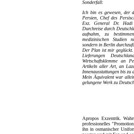
Sonderfall:
Ich bin es gewesen, der 
Persien, Chef des Persis
Exz. General Dr. Hadi
Durchreise durch Deutschl
aufnahm, zu bestimme
medizinischen Studien n
sondern in Berlin durchzuf
Der Plan ist mir geglückt.
Lieferungen Deutschla
Wirtschaftsklemme an Pe
Artikeln aller Art, an La
Innenausstattungen bis zu
Mein Äquivalent war allei
gelungene Werk zu Deutsch
Apropos Exzentrik. Wahrs
professionelles "Promotion
ihn in osmanischer Unifor