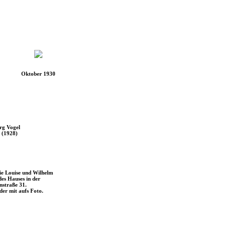
Oktober 1930
rg Vogel
 (1928)
e Louise und Wilhelm
des Hauses in der
nstraße 31.
der mit aufs Foto.