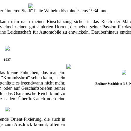
r "Inneren Stadt" hatte Wilhelm bis mindestens 1934 inne.
 kann man nach meiner Einschätzung sicher in das Reich der Mär
 vielmehr einen gut situierten Herren, der neben seiner Passion für 
 eine Leidenschaft für Automobile zu entwickeln. Darüberhinaus entde
1927
. das kleine Fähnchen, das man am
"Kommissbrot" sehen kann, ist ein
 genügte es irgendwann nicht mehr,
Berliner Stadtblatt (18.
en oder auf Geschäftsbriefen seiner
n für das Osmanische Reich kund zu
h zu allem Überfluß auch noch eine
tende Orient-Fixierung, die auch in
age zum Ausdruck kommt, offenbar