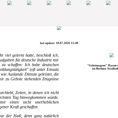
last update: 18.07.2026 15:40
r viel gelernt hatte, beschloß ich,
Aufgaben für deutsche Industrie mir
s zu schaffen: Ich habe deutschen
"Geheimagent" Harun-e
im Berliner Straßen
ttlungstätigkeit" (oft unter Einsatz
wie Auslande Dienste geleistet, die
mir zu Gebote stehenden Zeugnisse
rchlebt, Zeiten, in denen ich nicht
nächsten Tag hinwegkommen würde.
mir einen nicht unerheblichen
gener Kraft geschaffen.
 war der Haß; denn ganz natürlich