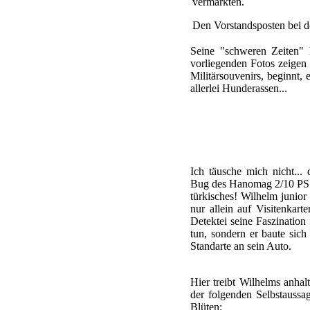
vermarkten.
Den Vorstandsposten bei de
Seine "schweren Zeiten"
vorliegenden Fotos zeigen
Militärsouvenirs, beginnt,
allerlei Hunderassen...
Ich täusche mich nicht..
Bug des Hanomag 2/10 PS 
türkisches! Wilhelm junior
nur allein auf Visitenkart
Detektei seine Faszinatio
tun, sondern er baute sic
Standarte an sein Auto.
Hier treibt Wilhelms anhal
der folgenden Selbstauss
Blüten: