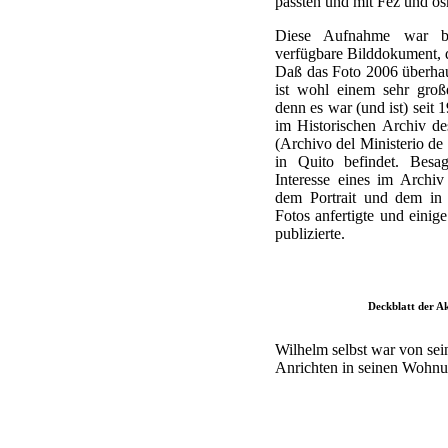
passten und mit Fez und os
Diese Aufnahme war bi
verfügbare Bilddokument, 
Daß das Foto 2006 überhaup
ist wohl einem sehr groß
denn es war (und ist) seit 
im Historischen Archiv d
(Archivo del Ministerio de
in Quito befindet. Bes
Interesse eines im Archiv
dem Portrait und dem in 
Fotos anfertigte und einige
publizierte.
Deckblatt der Ak
Wilhelm selbst war von sei
Anrichten in seinen Wohnun