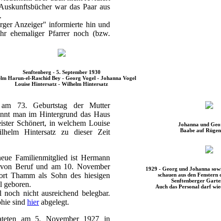
 Auskunftsbücher war das Paar aus
.
rger Anzeiger" informierte hin und
ihr ehemaliger Pfarrer noch (bzw.
Senftenberg - 5. September 1930
lm Harun-el-Raschid Bey - Georg Vogel - Johanna Vogel
Louise Hintersatz - Wilhelm Hintersatz
am 73. Geburtstag der Mutter
nnt man im Hintergrund das Haus
ster Schönert, in welchem Louise
Johanna und Geo
Baabe auf Rügen
lhelm Hintersatz zu dieser Zeit
neue Familienmitglied ist Hermann
t von Beruf und am 10. November
1929 - Georg und Johanna sowi
ort Thamm als Sohn des hiesigen
schauen aus den Fenstern 
Senftenberger Garte
 geboren.
Auch das Personal darf wie
l noch nicht ausreichend belegbar.
phie sind
hier
abgelegt.
ateten am 5. November 1927 in