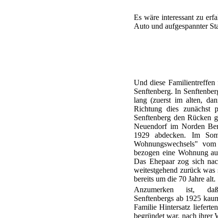
Es wäre interessant zu erfa
Auto und aufgespannter Stan
Und diese Familientreffen 
Senftenberg. In Senftenberg
lang (zuerst im alten, d
Richtung dies zunächst pa
Senftenberg den Rücken ge
Neuendorf im Norden Berl
1929 abdecken. Im Som
Wohnungswechsels" vom 
bezogen eine Wohnung auf
Das Ehepaar zog sich nac
weitestgehend zurück was s
bereits um die 70 Jahre alt.
Anzumerken ist, daß
Senftenbergs ab 1925 kau
Familie Hintersatz liefert
begründet war, nach ihrer W