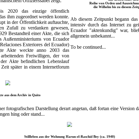
manischem Offizierssäbel zeigt.
Reihe von Orden und Auszeichnun
die Wilhelm bis zu diesem Zeit
s 2020 das einzige öffentlich
das ihm zugeordnet werden konnte.
Ab diesem Zeitpunkt begann das 
t in der Öffentlichkeit auftauchte,
intensiv durch das Internet zu ge
en Zufall zu verdanken gewesen,
Ecuador "aktenkundig" war, blie
1929 Bestandteil einer Akte, die sich
allgemein unbekannt...
es Außenministeriums von Ecuador
 Relaciones Exteriores del Ecuador)
To be continued...
agte Akte weckte anno 2003 das
 arbeitenden Freiwilligen, der von
der Akte befindlichen Lebenslauf
 Zeit später in einem Internetforum
te aus dem Archiv in Quito
ner fotografischen Darstellung derart angetan, daß fortan eine Version
gen hing oder stand...
Stillleben aus der Wohnung Harun-el-Raschid Bey (ca. 1940)