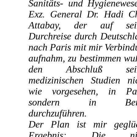
Sanitäts- und Hygienewese
Exz. General Dr. Hadi C
Attabay, der auf sei
Durchreise durch Deutschl
nach Paris mit mir Verbin
aufnahm, zu bestimmen wuß
den Abschluß sein
medizinischen Studien nic
wie vorgesehen, in Par
sondern in Berl
durchzuführen.
Der Plan ist mir geglüc
Ergebnis: Die nic