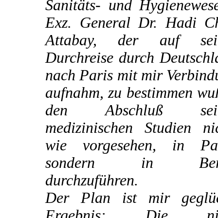
Sanitäts- und Hygienewese
Exz. General Dr. Hadi C
Attabay, der auf sei
Durchreise durch Deutschl
nach Paris mit mir Verbin
aufnahm, zu bestimmen wuß
den Abschluß sein
medizinischen Studien nic
wie vorgesehen, in Par
sondern in Berl
durchzuführen.
Der Plan ist mir geglüc
Ergebnis: Die nic