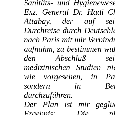
Sanitäts- und Hygienewese
Exz. General Dr. Hadi C
Attabay, der auf sei
Durchreise durch Deutschl
nach Paris mit mir Verbin
aufnahm, zu bestimmen wuß
den Abschluß sein
medizinischen Studien nic
wie vorgesehen, in Par
sondern in Berl
durchzuführen.
Der Plan ist mir geglüc
Ergebnis: Die nic