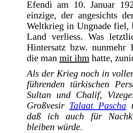
Efendi am 10. Januar 192
einzige, der angesichts d
Weltkrieg in Ungnade fiel, 
Land verliess. Was letztl
Hintersatz bzw. nunmehr H
die man
mit ihm
hatte, zuni
Als der Krieg noch in voll
führenden türkischen Pers
Sultan und Chalif, Vizeg
Großvesir
Talaat Pascha
u
daß ich auch für Nachkri
bleiben würde.