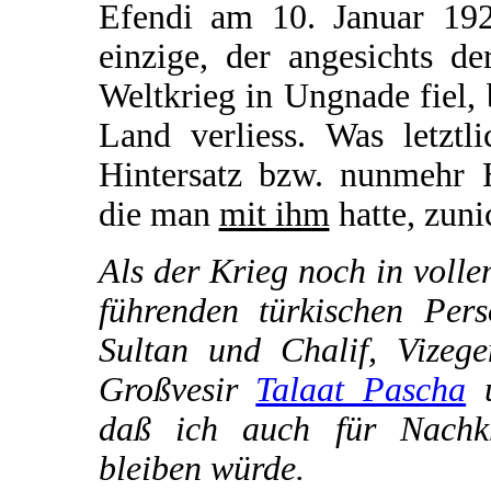
Efendi am 10. Januar 192
einzige, der angesichts d
Weltkrieg in Ungnade fiel, 
Land verliess. Was letztl
Hintersatz bzw. nunmehr H
die man
mit ihm
hatte, zuni
Als der Krieg noch in voll
führenden türkischen Pers
Sultan und Chalif, Vizeg
Großvesir
Talaat Pascha
u
daß ich auch für Nachkri
bleiben würde.