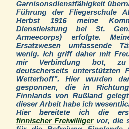
Garnisonsdienstfähigkeit über
Führung der Fliegerschule A
Herbst 1916 meine Komm
Dienstleistung bei St. Gen
Armeecorps) erfolgte. Mein
Ersatzwesen umfassende Tät
wenig. Ich griff daher mit Fre
mir Verbindung bot, z
deutscherseits unterstützten 
Wetterhoff". Hier wurden da
gesponnen, die in Richtung
Finnlands von Rußland geleg
dieser Arbeit habe ich wesentlic
Hier bereitete ich die ers
finnischer Freiwilliger
vor, die 
für die Befreiung Finnlands