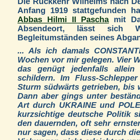
Die Rückkehr Wilhelms nach D
Anfang 1919 stattgefunden h
Abbas Hilmi II Pascha
mit Da
Absendeort, lässt sich 
Begleitumständen seines Abgan
... Als ich damals CONSTANTI
Wochen vor mir gelegen. Vier 
das genügt jedenfalls allein
schildern. Im Fluss-Schleppe
Sturm südwärts getrieben, bis 
Dann aber gings unter beständ
Art durch UKRAINE und POLEN,
kurzsichtige deutsche Politik 
den dauernden, oft sehr ernsten
nur sagen, dass diese durch die