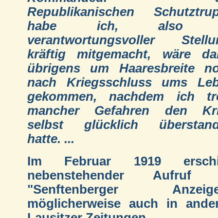
Republikanischen Schutztru
habe ich, also 
verantwortungsvoller Stellu
kräftig mitgemacht, wäre da
übrigens um Haaresbreite n
nach Kriegsschluss ums Le
gekommen, nachdem ich tr
mancher Gefahren den Kr
selbst glücklich überstan
hatte. ...
Im Februar 1919 erschi
nebenstehender Aufruf 
"Senftenberger Anzeiger
möglicherweise auch in ande
Lausitzer Zeitungen.