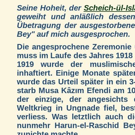
Seine Hoheit, der
Scheich-ül-Is
geweiht und anläßlich dessen
Übetragung der ausgestorbenen
Bey" auf mich ausgesprochen.
Die angesprochene Zeremonie 
muss im Laufe des Jahres 1918
1919 wurde der muslimisch
inhaftiert. Einige Monate späte
wurde das Urteil später in ein 
starb Musa Kâzım Efendi am 10.
der einzige, der angesichts
Weltkrieg in Ungnade fiel, bes
verliess. Was letztlich auch d
nunmehr Harun-el-Raschid Be
zunichte machte...