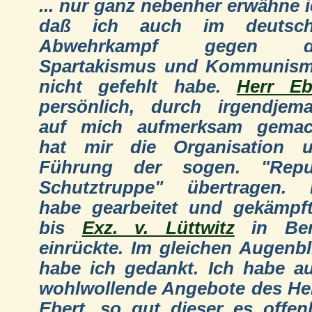
... nur ganz nebenher erwähne i
daß ich auch im deutsch
Abwehrkampf gegen d
Spartakismus und Kommunis
nicht gefehlt habe.
Herr Eb
persönlich, durch irgendjem
auf mich aufmerksam gemac
hat mir die Organisation 
Führung der sogen. "Repu
Schutztruppe" übertragen. 
habe gearbeitet und gekämpft
bis
Exz. v. Lüttwitz
in Ber
einrückte. Im gleichen Augenbl
habe ich gedankt. Ich habe a
wohlwollende Angebote des He
Ebert, so gut dieser es offen