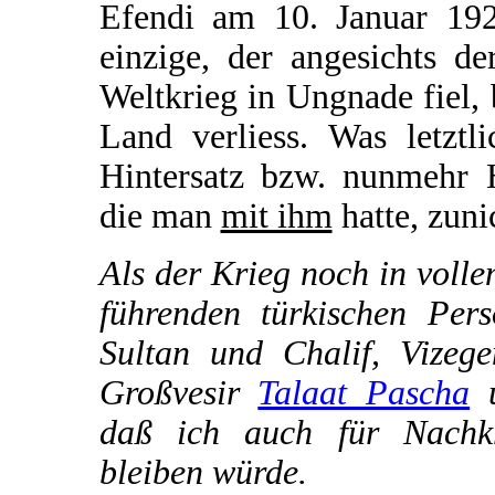
Efendi am 10. Januar 192
einzige, der angesichts d
Weltkrieg in Ungnade fiel, 
Land verliess. Was letztl
Hintersatz bzw. nunmehr H
die man
mit ihm
hatte, zuni
Als der Krieg noch in voll
führenden türkischen Pers
Sultan und Chalif, Vizeg
Großvesir
Talaat Pascha
u
daß ich auch für Nachkri
bleiben würde.