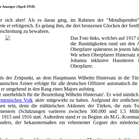
r Anzeiger (April 1918)
 er sich aber! Als es daran ging, im Rahmen der "Metallspenden
rte er erfolgreich. Es gelang ihm, die drei bronzenen Glocken der Sen
rschrottung zu bewahren.
Das Foto links, welches auf 1917 d
die Bautätigkeiten rund um den
Oberpfarre spätestens in jenem Ja
Wir sehen Oberpfarrer Hintersatz 
Johanna inklusive Haustieren
Oberpfarre.
als der Zeitpunkt, an dem Hauptmann Wilhelm Hintersatz in die Tü
nischen Armee erfolgte für alle deutschen Offiziere automatisch die
 er umgehend in den Rang eines Majors aufstieg.
z unerheblich für die Beurteilung Wilhelm Hintersatz'. Er wird nämlich
rmenischen Volk
aktiv mitgewirkt zu haben. Aufgrund der zeitliche
en sein, denn die militärischen Aktionen der Türken, die zum T
eniern (Schätzungen variieren zwischen 300.000 und 1,5 Milli
n 1915 und 1916 statt. Außerdem stand er zu Beginn als M.G.-Komma
nders, der bekanntermaßen ein vehementer Gegner des mörderis