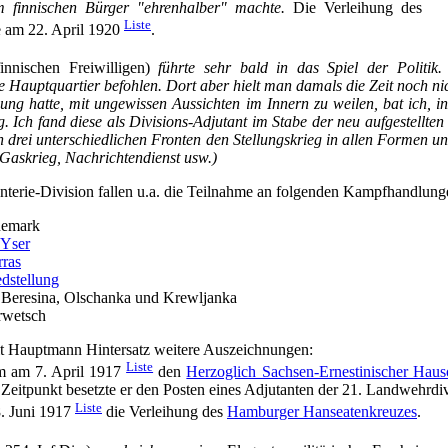
em finnischen Bürger "ehrenhalber" machte.
Die Verleihung des
Liste
e am 22. April 1920
.
innischen Freiwilligen)
führte sehr bald in das Spiel der Politik.
e Hauptquartier befohlen. Dort aber hielt man damals die Zeit noch n
gung hatte, mit ungewissen Aussichten im Innern zu weilen, bat ich, in
Ich fand diese als Divisions-Adjutant im Stabe der neu aufgestellten 2
an drei unterschiedlichen Fronten den Stellungskrieg in allen Formen u
Gaskrieg, Nachrichtendienst usw.)
fanterie-Division fallen u.a. die Teilnahme an folgenden Kampfhandlung
nemark
 Yser
rras
dstellung
 Beresina, Olschanka und Krewljanka
rwetsch
elt Hauptmann Hintersatz weitere Auszeichnungen:
Liste
m am 7. April 1917
den
Herzoglich Sachsen-Ernestinischer Hauso
 Zeitpunkt besetzte er den Posten eines Adjutanten der 21. Landwehrdiv
Liste
8. Juni 1917
die Verleihung des
Hamburger Hanseatenkreuzes
.