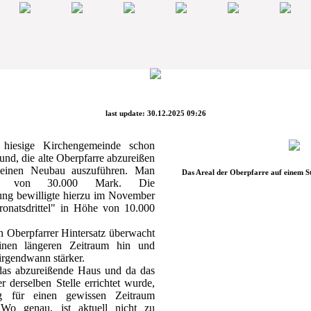
last update: 30.12.2025 09:26
 hiesige Kirchengemeinde schon
nd, die alte Oberpfarre abzureißen
 einen Neubau auszuführen. Man
Das Areal der Oberpfarre auf einem S
en von 30.000 Mark. Die
ung bewilligte hierzu im November
ronatsdrittel" in Höhe von 10.000
 Oberpfarrer Hintersatz überwacht
inen längeren Zeitraum hin und
 irgendwann stärker.
as abzureißende Haus und da das
 derselben Stelle errichtet wurde,
g für einen gewissen Zeitraum
Wo genau, ist aktuell nicht zu