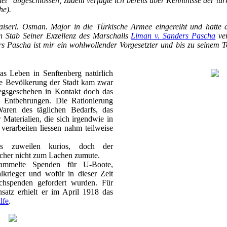
et" abgeschlossen; zudem verfügte ich bereits über Kenntnisse der t
he).
iserl. Osman. Major in die Türkische Armee eingereiht und hatte 
en Stab Seiner Exzellenz des Marschalls
Liman v. Sanders Pascha
ver
s Pascha ist mir ein wohlwollender Vorgesetzter und bis zu seinem T
as Leben in Senftenberg natürlich
ie Bevölkerung der Stadt kam zwar
iegsgeschehen in Kontakt doch das
e Entbehrungen. Die Rationierung
aren des täglichen Bedarfs, das
 Materialien, die sich irgendwie in
verarbeiten liessen nahm teilweise
es zuweilen kurios, doch der
cher nicht zum Lachen zumute.
 sammelte Spenden für U-Boote,
lkrieger und wofür in dieser Zeit
chspenden gefordert wurden. Für
nsatz erhielt er im April 1918 das
lfe
.