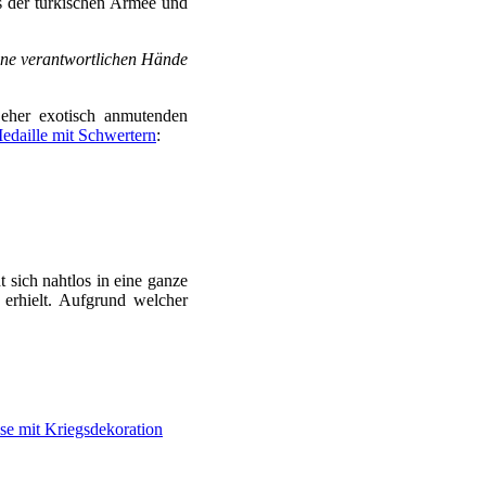
 der türkischen Armee und
ine verantwortlichen Hände
her exotisch anmutenden
edaille mit Schwertern
:
ht sich nahtlos in eine ganze
erhielt. Aufgrund welcher
sse mit Kriegsdekoration