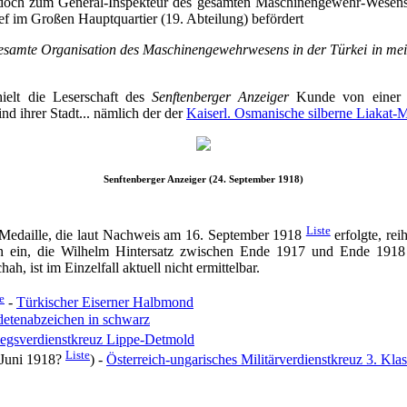
edoch zum General-Inspekteur des gesamten Maschinengewehr-Wesens
f im Großen Hauptquartier (19. Abteilung) befördert
gesamte Organisation des Maschinengewehrwesens in der Türkei in me
ielt die Leserschaft des
Senftenberger Anzeiger
Kunde von einer e
d ihrer Stadt... nämlich der der
Kaiserl. Osmanische silberne Liakat-M
Senftenberger Anzeiger (24. September 1918)
Liste
-Medaille, die laut Nachweis am 16. September 1918
erfolgte, rei
 ein, die Wilhelm Hintersatz zwischen Ende 1917 und Ende 1918 
ah, ist im Einzelfall aktuell nicht ermittelbar.
e
-
Türkischer Eiserner Halbmond
etenabzeichen in schwarz
egsverdienstkreuz Lippe-Detmold
Liste
 Juni 1918?
) -
Österreich-ungarisches Militärverdienstkreuz 3. Kla