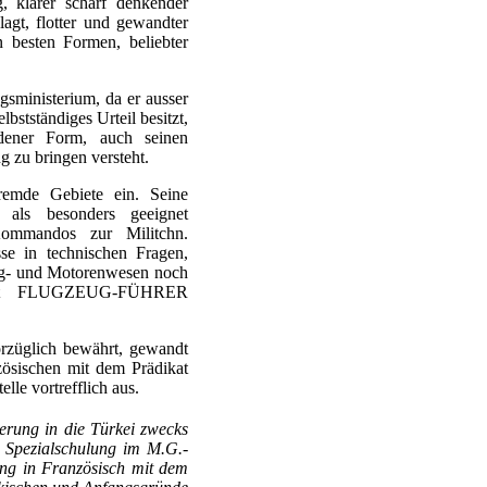
g, klarer scharf denkender
nlagt, flotter und gewandter
on besten Formen, beliebter
gsministerium, da er ausser
bstständiges Urteil besitzt,
dener Form, auch seinen
g zu bringen versteht.
fremde Gebiete ein. Seine
s als besonders geeignet
Kommandos zur Militchn.
e in technischen Fragen,
lug- und Motorenwesen noch
lbst FLUGZEUG-FÜHRER
glich bewährt, gewandt
zösischen mit dem Prädikat
elle vortrefflich aus.
erung in die Türkei zwecks
 Spezialschulung im M.G.-
ung in Französisch mit dem