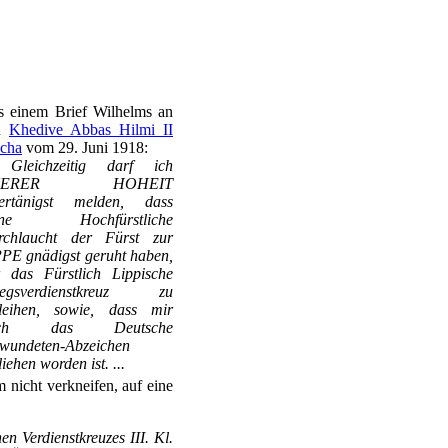
 einem Brief Wilhelms an
n
Khedive Abbas Hilmi II
cha
vom 29. Juni 1918:
. Gleichzeitig darf ich
UERER HOHEIT
tertänigst melden, dass
ine Hochfürstliche
rchlaucht der Fürst zur
PE gnädigst geruht haben,
 das Fürstlich Lippische
iegsverdienstkreuz zu
rleihen, sowie, dass mir
uch das Deutsche
wundeten-Abzeichen
liehen worden ist. ...
 nicht verkneifen, auf eine
n Verdienstkreuzes III. Kl.