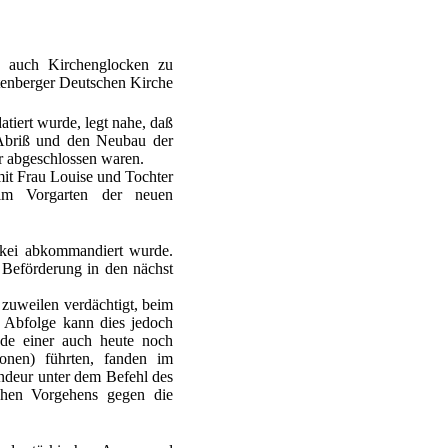
" auch Kirchenglocken zu
ftenberger Deutschen Kirche
atiert wurde, legt nahe, daß
 Abriß und den Neubau der
hr abgeschlossen waren.
mit Frau Louise und Tochter
 im Vorgarten der neuen
rkei abkommandiert wurde.
 Beförderung in den nächst
 zuweilen verdächtigt, beim
n Abfolge kann dies jedoch
ode einer auch heute noch
onen) führten, fanden im
ndeur unter dem Befehl des
chen Vorgehens gegen die