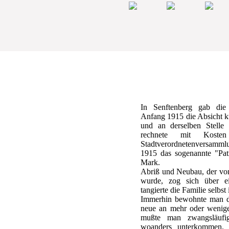
In Senftenberg gab die
Anfang 1915 die Absicht ku
und an derselben Stelle
rechnete mit Kost
Stadtverordnetenversamml
1915 das sogenannte "Pat
Mark.
Abriß und Neubau, der von
wurde, zog sich über e
tangierte die Familie selbst
Immerhin bewohnte man d
neue an mehr oder weniger
mußte man zwangsläufi
woanders unterkommen. 