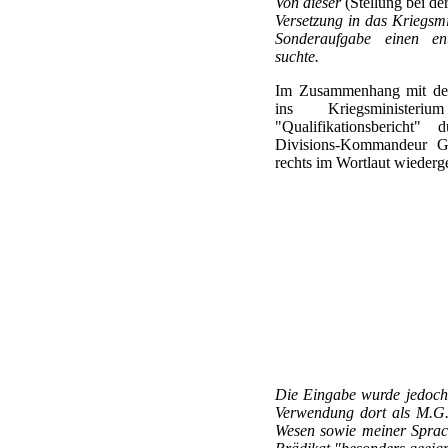
Von dieser
(Stellung bei de
Versetzung in das Kriegsmi
Sonderaufgabe einen ents
suchte.
Im Zusammenhang mit der 
ins Kriegsministe
"Qualifikationsbericht"
Divisions-Kommandeur Gen
rechts im Wortlaut wiederge
Die Eingabe wurde jedoch 
Verwendung dort als M.G.
Wesen sowie meiner Sprach