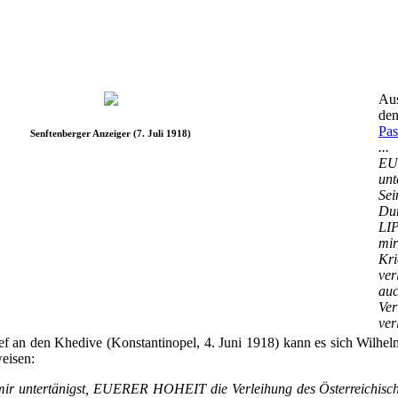
Aus
de
Pas
Senftenberger Anzeiger (7. Juli 1918)
..
E
un
Se
Du
LIP
mir
Kr
ve
a
Ver
ver
f an den Khedive (Konstantinopel, 4. Juni 1918) kann es sich Wilhelm
eisen:
h mir untertänigst, EUERER HOHEIT die Verleihung des Österreichische