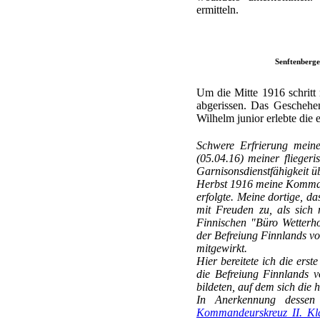
ermitteln.
Senftenberge
Um die Mitte 1916 schritt
abgerissen. Das Geschehe
Wilhelm junior erlebte die
Schwere Erfrierung meiner
(05.04.16) meiner flieger
Garnisonsdienstfähigkeit ü
Herbst 1916 meine Kommand
erfolgte. Meine dortige, da
mit Freuden zu, als sich 
Finnischen "Büro Wetterho
der Befreiung Finnlands vo
mitgewirkt.
Hier bereitete ich die erst
die Befreiung Finnlands 
bildeten, auf dem sich die 
In Anerkennung dessen 
Kommandeurskreuz II. Kl