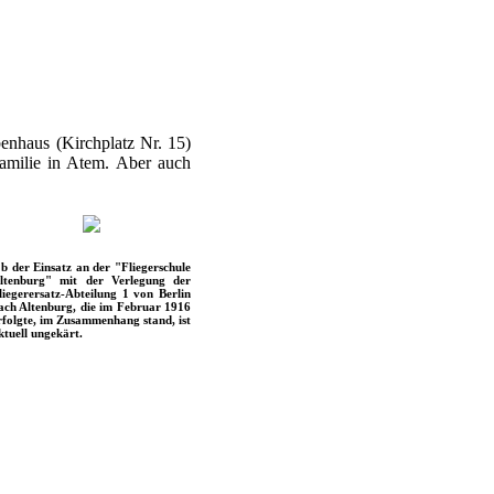
enhaus (Kirchplatz Nr. 15)
amilie in Atem. Aber auch
b der Einsatz an der "Fliegerschule
ltenburg" mit der Verlegung der
liegerersatz-Abteilung 1 von Berlin
ach Altenburg, die im Februar 1916
rfolgte, im Zusammenhang stand, ist
ktuell ungekärt.