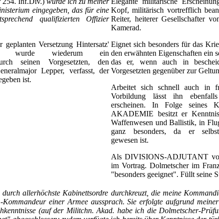
r 254. Inf.Div.)
wurde ich zu meiner
Elegante militärische Erscheinun
nisterium eingegeben, das für eine
Kopf, militärisch vortrefflich bea
prechend qualifizierten Offizier
Reiter, heiterer Gesellschafter v
Kamerad.
geplanten Versetzung Hintersatz'
Eignet sich besonders für das Krie
rium wurde wiederum ein
den erwähnten Eigenschaften ein sel
 durch seinen Vorgesetzten, den
das er, wenn auch in beschei
eralmajor Lepper, verfasst, der
Vorgesetzten gegenüber zur Geltun
geben ist.
Arbeitet sich schnell auch in 
Vorbildung lässt ihn ebenfall
erscheinen. In Folge seines 
AKADEMIE besitzt er Kenntniss
Waffenwesen und Ballistik, in F
ganz besonders, da er se
gewesen ist.
Als DIVISIONS-ADJUTANT vorzü
im Vortrag. Dolmetscher im Fran
"besonders geeignet". Füllt seine St
durch allerhöchste Kabinettsordre durchkreuzt, die meine Kommandi
-Kommandeur einer Armee aussprach. Sie erfolgte aufgrund meiner
kenntnisse (auf der Militchn. Akad. habe ich die Dolmetscher-Prüf