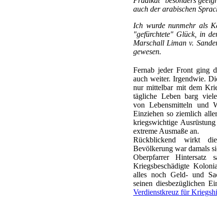
Prädikat "besonders geeign
auch der arabischen Sprac
Ich wurde nunmehr als Ka
"gefürchtete" Glück, in d
Marschall Liman v. Sander
gewesen.
Fernab jeder Front ging d
auch weiter. Irgendwie. D
nur mittelbar mit dem Kr
tägliche Leben barg viel
von Lebensmitteln und W
Einziehen so ziemlich aller
kriegswichtige Ausrüstung 
extreme Ausmaße an.
Rückblickend wirkt di
Bevölkerung war damals si
Oberpfarrer Hintersatz
Kriegsbeschädigte Kolonia
alles noch Geld- und Sa
seinen diesbezüglichen Ei
Verdienstkreuz für Kriegshi