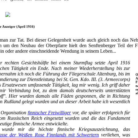
r Anzeiger (April 1916)
 man zur Tat. Bei dieser Gelegenheit wurde auch gleich noch das Neb
n um den Neubau der Oberpfarre hielt den Senftenberger Teil der F
 ein oder andere einschneidende Wendung in seinem Leben...
 rechten Gesichtshälfte bei einem Sturmflug setzte April 1916
ischen Tätigkeit ein Ende. Nach meiner Wiederherstellung bis zur
bernahm ich noch die Führung der Fliegerschule Altenburg, bis im
O
A
ierung zur Dienstleistung bei St. Gen. Kdo. III. (3. Armeecorps)
F
s Ersatzwesen umfassende Tätigkeit, lag mir wenig. Ich griff daher
n
e
mir Verbindung bot, zu dem damals deutscherseits unterstützten
a
ff". Hier wurden damals alle Fäden gesponnen, die in Richtung
n Rußland gelegt wurden und an dieser Arbeit habe ich wesentlich
e Organisation
finnischer Freiwilliger
vor, die später erfolgreich für
vom Russischen Reich eingesetzt wurden und die das Fundament
heutige finnische Armee entwickelte.
wurde mir die höchste finnische Kriegsauszeichnung, das
asse der Weißen Rose Finnlands mit Schwertern
verliehen, was