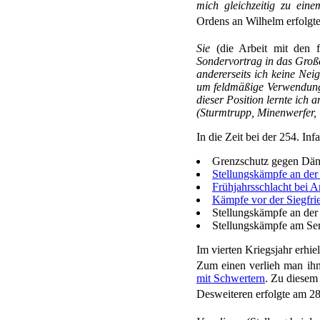
mich gleichzeitig zu ein
Ordens an Wilhelm erfolgt
Sie
(die Arbeit mit den f
Sondervortrag in das Groß
andererseits ich keine Nei
um feldmäßige Verwendung. 
dieser Position lernte ich 
(Sturmtrupp, Minenwerfer, 
In die Zeit bei der 254. In
Grenzschutz gegen Dä
Stellungskämpfe an der
Frühjahrsschlacht bei A
Kämpfe vor der Siegfrie
Stellungskämpfe an der
Stellungskämpfe am Se
Im vierten Kriegsjahr erhi
Zum einen verlieh man ih
mit Schwertern
. Zu diesem
Desweiteren erfolgte am 2