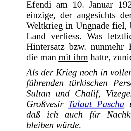
Efendi am 10. Januar 192
einzige, der angesichts d
Weltkrieg in Ungnade fiel, 
Land verliess. Was letztl
Hintersatz bzw. nunmehr H
die man
mit ihm
hatte, zuni
Als der Krieg noch in voll
führenden türkischen Pers
Sultan und Chalif, Vizeg
Großvesir
Talaat Pascha
u
daß ich auch für Nachkri
bleiben würde.