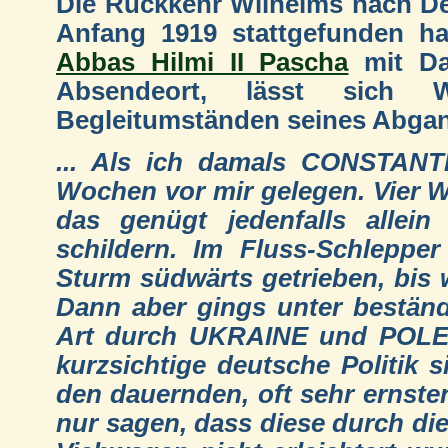
Die Rückkehr Wilhelms nach D
Anfang 1919 stattgefunden h
Abbas Hilmi II Pascha
mit Da
Absendeort, lässt sich 
Begleitumständen seines Abgan
... Als ich damals CONSTANTI
Wochen vor mir gelegen. Vier 
das genügt jedenfalls allein
schildern. Im Fluss-Schleppe
Sturm südwärts getrieben, bis 
Dann aber gings unter beständ
Art durch UKRAINE und POLEN,
kurzsichtige deutsche Politik 
den dauernden, oft sehr ernsten
nur sagen, dass diese durch die