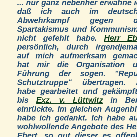
... nur ganz nebenher erwähne i
daß ich auch im deutsch
Abwehrkampf gegen d
Spartakismus und Kommunis
nicht gefehlt habe.
Herr Eb
persönlich, durch irgendjem
auf mich aufmerksam gemac
hat mir die Organisation 
Führung der sogen. "Repu
Schutztruppe" übertragen. 
habe gearbeitet und gekämpft
bis
Exz. v. Lüttwitz
in Ber
einrückte. Im gleichen Augenbl
habe ich gedankt. Ich habe a
wohlwollende Angebote des He
Ebert, so gut dieser es offen