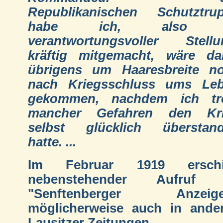
Republikanischen Schutztru
habe ich, also 
verantwortungsvoller Stellu
kräftig mitgemacht, wäre da
übrigens um Haaresbreite n
nach Kriegsschluss ums Le
gekommen, nachdem ich tr
mancher Gefahren den Kr
selbst glücklich überstan
hatte. ...
Im Februar 1919 erschi
nebenstehender Aufruf 
"Senftenberger Anzeiger
möglicherweise auch in ande
Lausitzer Zeitungen.