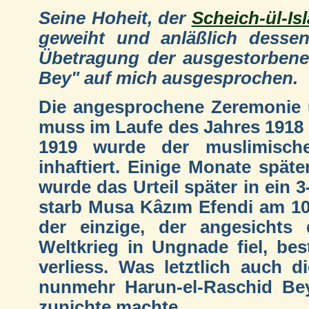
Seine Hoheit, der
Scheich-ül-Is
geweiht und anläßlich dessen
Übetragung der ausgestorbenen
Bey" auf mich ausgesprochen.
Die angesprochene Zeremonie 
muss im Laufe des Jahres 1918
1919 wurde der muslimisch
inhaftiert. Einige Monate späte
wurde das Urteil später in ein 
starb Musa Kâzım Efendi am 10.
der einzige, der angesichts
Weltkrieg in Ungnade fiel, bes
verliess. Was letztlich auch d
nunmehr Harun-el-Raschid Be
zunichte machte...