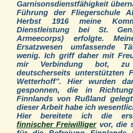
Garnisonsdienstfähigkeit über
Führung der Fliegerschule A
Herbst 1916 meine Komm
Dienstleistung bei St. Gen
Armeecorps) erfolgte. Mein
Ersatzwesen umfassende Tät
wenig. Ich griff daher mit Fre
mir Verbindung bot, z
deutscherseits unterstützten 
Wetterhoff". Hier wurden da
gesponnen, die in Richtung
Finnlands von Rußland geleg
dieser Arbeit habe ich wesentlic
Hier bereitete ich die ers
finnischer Freiwilliger
vor, die 
für die Befreiung Finnlands