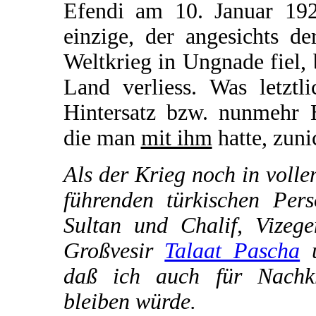
Efendi am 10. Januar 192
einzige, der angesichts d
Weltkrieg in Ungnade fiel, 
Land verliess. Was letztl
Hintersatz bzw. nunmehr H
die man
mit ihm
hatte, zuni
Als der Krieg noch in voll
führenden türkischen Pers
Sultan und Chalif, Vizeg
Großvesir
Talaat Pascha
u
daß ich auch für Nachkri
bleiben würde.